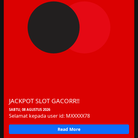
JACKPOT SLOT GACORR!!
SABTU, 08 AGUSTUS 2026
Selamat kepada user id: MXXXXX78
Read More