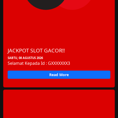
JACKPOT SLOT GACOR!!
SABTU, 08 AGUSTUS 2026
Selamat Kepada Id : GXXXXXXX3
Read More