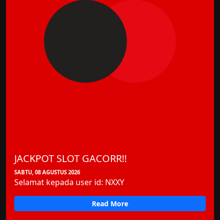
JACKPOT SLOT GACORR!!
SABTU, 08 AGUSTUS 2026
Selamat kepada user id: NXXY
Read More