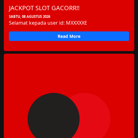
JACKPOT SLOT GACORR!!
SABTU, 08 AGUSTUS 2026
Selamat kepada user id: MXXXXXE
Read More