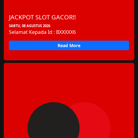
JACKPOT SLOT GACOR!!
SABTU, 08 AGUSTUS 2026
Selamat Kepada Id : BXXXXX6
Read More