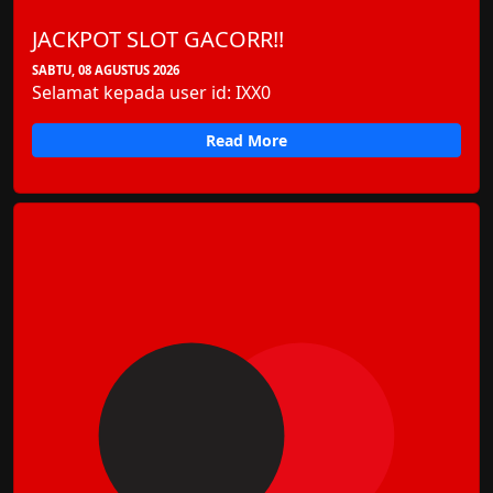
JACKPOT SLOT GACORR!!
SABTU, 08 AGUSTUS 2026
Selamat kepada user id: IXX0
Read More