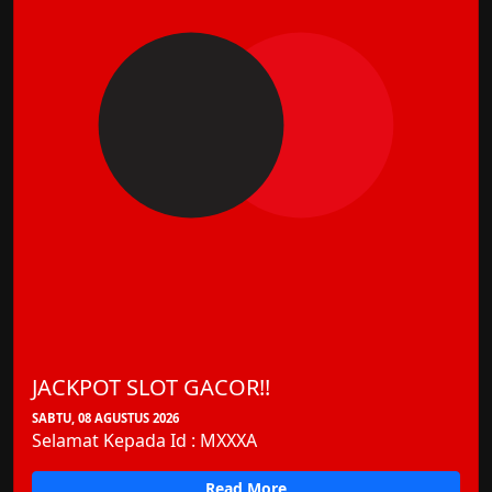
JACKPOT SLOT GACOR!!
SABTU, 08 AGUSTUS 2026
Selamat Kepada Id : MXXXA
Read More