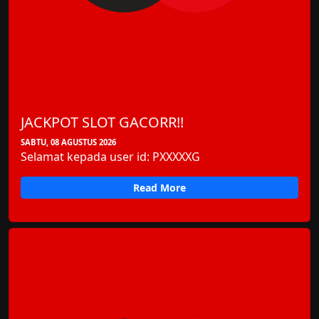
JACKPOT SLOT GACORR!!
SABTU, 08 AGUSTUS 2026
Selamat kepada user id: PXXXXXG
Read More