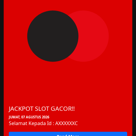
JACKPOT SLOT GACOR!!
JUMAT, 07 AGUSTUS 2026
Selamat Kepada Id : AXXXXXXC