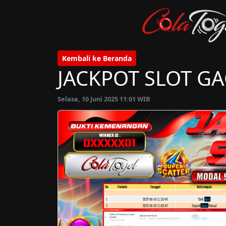
Kembali ke Beranda
JACKPOT SLOT GA
Selasa, 10 Juni 2025 11:01 WIB