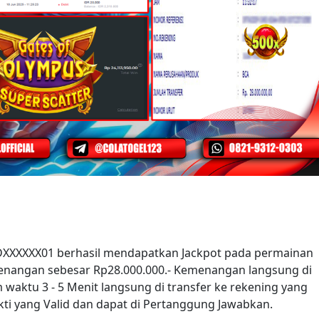
 DXXXXXX01 berhasil mendapatkan Jackpot pada permainan
angan sebesar Rp28.000.000.- Kemenangan langsung di
waktu 3 - 5 Menit langsung di transfer ke rekening yang
ukti yang Valid dan dapat di Pertanggung Jawabkan.