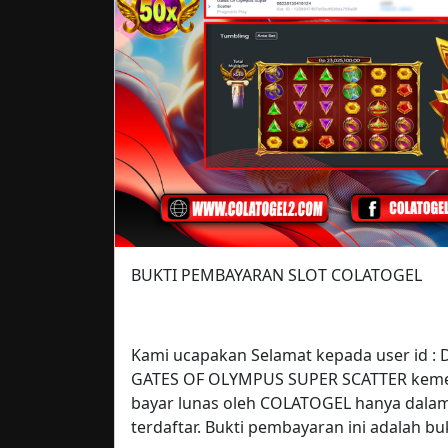
BUKTI PEMBAYARAN SLOT COLATOGEL
Kami ucapakan Selamat kepada user id :
GATES OF OLYMPUS SUPER SCATTER kemen
bayar lunas oleh COLATOGEL hanya dalam 
terdaftar. Bukti pembayaran ini adalah b