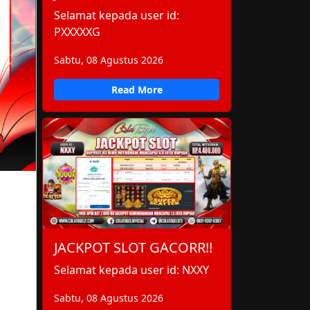
Selamat kepada user id:
PXXXXXG
Sabtu, 08 Agustus 2026
Read More
JACKPOT SLOT GACORR!!
Selamat kepada user id: NXXY
Sabtu, 08 Agustus 2026