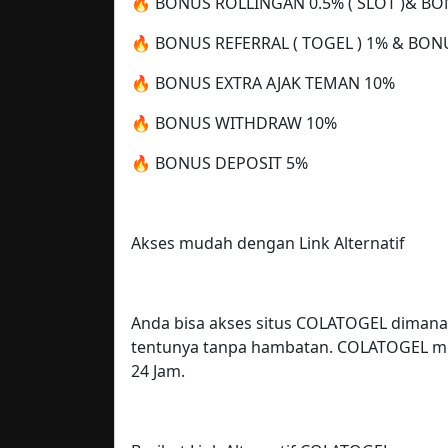
🔥 BONUS ROLLINGAN 0.5% ( SLOT )& BO
🔥 BONUS REFERRAL ( TOGEL ) 1% & BONUS
🔥 BONUS EXTRA AJAK TEMAN 10%
🔥 BONUS WITHDRAW 10%
🔥 BONUS DEPOSIT 5%
Akses mudah dengan Link Alternatif
Anda bisa akses situs COLATOGEL diman
tentunya tanpa hambatan. COLATOGEL men
24 Jam.