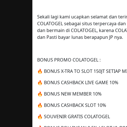
Sekali lagi kami ucapkan selamat dan t
COLATOGEL sebagai situs terpercaya dan 
dan bermain di COLATOGEL, karena CO
dan Pasti bayar lunas berapapun JP nya.
BONUS PROMO COLATOGEL :
🔥 BONUS X-TRA TO SLOT 150JT SETIAP 
🔥 BONUS CASHBACK LIVE GAME 10%
🔥 BONUS NEW MEMBER 10%
🔥 BONUS CASHBACK SLOT 10%
🔥 SOUVENIR GRATIS COLATOGEL