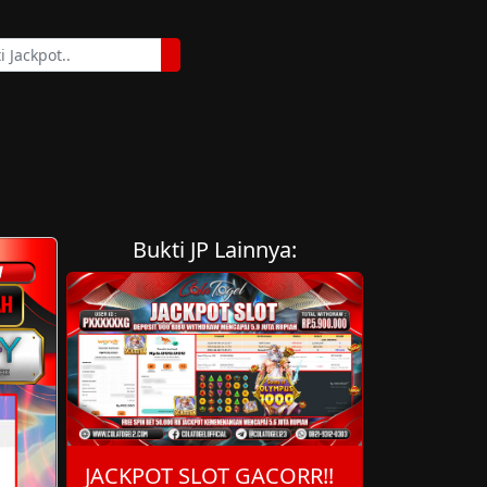
Bukti JP Lainnya:
JACKPOT SLOT GACORR!!