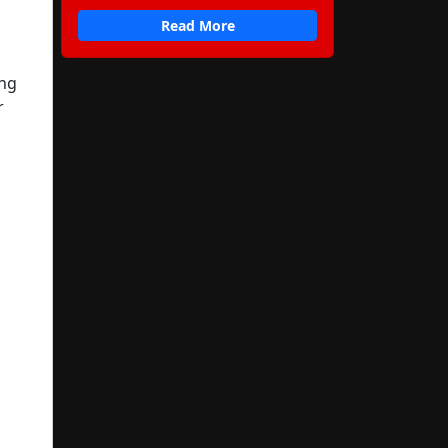
Read More
ung
r