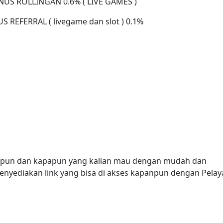
NUS ROLLINGAN 0.6% ( LIVE GAMES )
 REFERRAL ( livegame dan slot ) 0.1%
apun dan kapapun yang kalian mau dengan mudah dan
yediakan link yang bisa di akses kapanpun dengan Pela