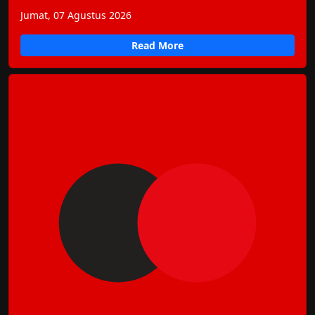
Jumat, 07 Agustus 2026
Read More