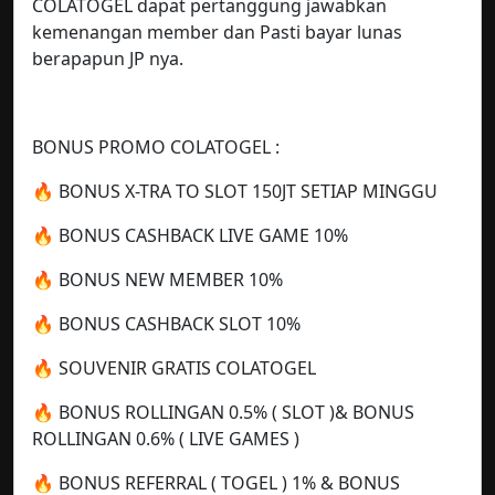
COLATOGEL dapat pertanggung jawabkan
kemenangan member dan Pasti bayar lunas
berapapun JP nya.
BONUS PROMO COLATOGEL :
🔥 BONUS X-TRA TO SLOT 150JT SETIAP MINGGU
🔥 BONUS CASHBACK LIVE GAME 10%
🔥 BONUS NEW MEMBER 10%
🔥 BONUS CASHBACK SLOT 10%
🔥 SOUVENIR GRATIS COLATOGEL
🔥 BONUS ROLLINGAN 0.5% ( SLOT )& BONUS
ROLLINGAN 0.6% ( LIVE GAMES )
🔥 BONUS REFERRAL ( TOGEL ) 1% & BONUS