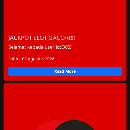
JACKPOT SLOT GACORR!!
Selamat kepada user id: IXX0
Sabtu, 08 Agustus 2026
Read More