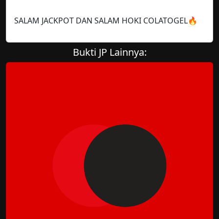
SALAM JACKPOT DAN SALAM HOKI COLATOGEL🔥
Bukti JP Lainnya: