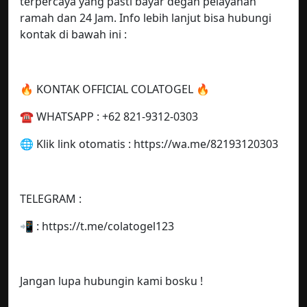
terpercaya yang pasti bayar degan pelayanan
ramah dan 24 Jam. Info lebih lanjut bisa hubungi
kontak di bawah ini :
🔥 KONTAK OFFICIAL COLATOGEL 🔥
☎️ WHATSAPP : +62 821-9312-0303
🌐 Klik link otomatis : https://wa.me/82193120303
TELEGRAM :
📲 : https://t.me/colatogel123
Jangan lupa hubungin kami bosku !