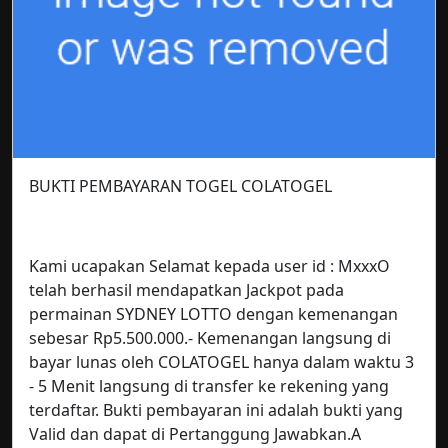
BUKTI PEMBAYARAN TOGEL COLATOGEL
Kami ucapakan Selamat kepada user id : MxxxO
telah berhasil mendapatkan Jackpot pada
permainan SYDNEY LOTTO dengan kemenangan
sebesar Rp5.500.000.- Kemenangan langsung di
bayar lunas oleh COLATOGEL hanya dalam waktu 3
- 5 Menit langsung di transfer ke rekening yang
terdaftar. Bukti pembayaran ini adalah bukti yang
Valid dan dapat di Pertanggung Jawabkan.A