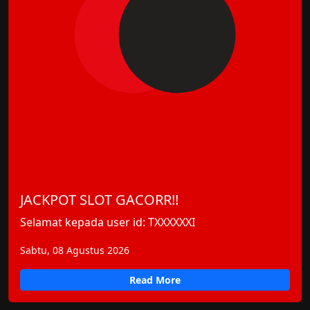
JACKPOT SLOT GACORR!!
Selamat kepada user id: TXXXXXXI
Sabtu, 08 Agustus 2026
Read More