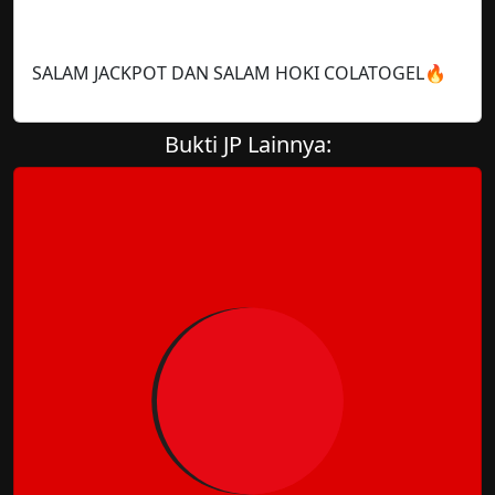
SALAM JACKPOT DAN SALAM HOKI COLATOGEL🔥
Bukti JP Lainnya: