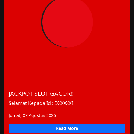
JACKPOT SLOT GACOR!!
Selamat Kepada Id : DXXXXXI
Jumat, 07 Agustus 2026
Read More