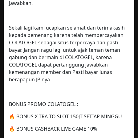
Jawabkan.
Sekali lagi kami ucapkan selamat dan terimakasih
kepada pemenang karena telah mempercayakan
COLATOGEL sebagai situs terpercaya dan pasti
bayar. Jangan ragu lagi untuk ajak teman teman
gabung dan bermain di COLATOGEL, karena
COLATOGEL dapat pertanggung jawabkan
kemenangan member dan Pasti bayar lunas
berapapun JP nya.
BONUS PROMO COLATOGEL :
🔥 BONUS X-TRA TO SLOT 150JT SETIAP MINGGU
🔥 BONUS CASHBACK LIVE GAME 10%