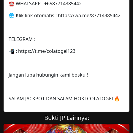
☎️ WHATSAPP : +6587714385442
🌐 Klik link otomatis : https://wa.me/87714385442
TELEGRAM :
📲 : https://t.me/colatogel123
Jangan lupa hubungin kami bosku !
SALAM JACKPOT DAN SALAM HOKI COLATOGEL🔥
Bukti JP Lainnya: