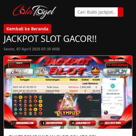
Kembali ke Beranda
JACKPOT SLOT GACOR!!
Senin, 07 April 2025 07:35 WIB