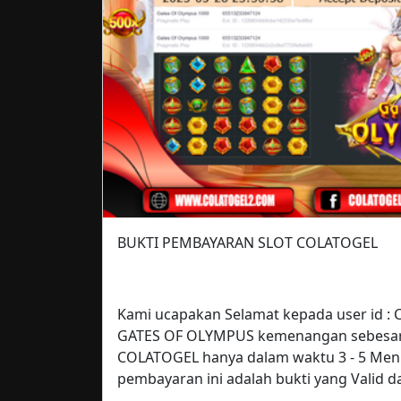
BUKTI PEMBAYARAN SLOT COLATOGEL
Kami ucapakan Selamat kepada user id : 
GATES OF OLYMPUS kemenangan sebesar R
COLATOGEL hanya dalam waktu 3 - 5 Menit 
pembayaran ini adalah bukti yang Valid 