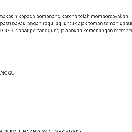
erimakasih kepada pemenang karena telah mempercayakan
pasti bayar. Jangan ragu lagi untuk ajak teman teman gab
LATOGEL dapat pertanggung jawabkan kemenangan membe
MINGGU
NUS ROLLINGAN 0.6% ( LIVE GAMES )