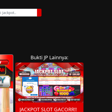
Bukti JP Lainnya:
JACKPOT SLOT GACORR!!