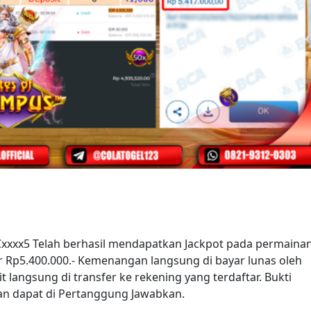
Cxxxx5 Telah berhasil mendapatkan Jackpot pada permaina
p5.400.000.- Kemenangan langsung di bayar lunas oleh
langsung di transfer ke rekening yang terdaftar. Bukti
dan dapat di Pertanggung Jawabkan.