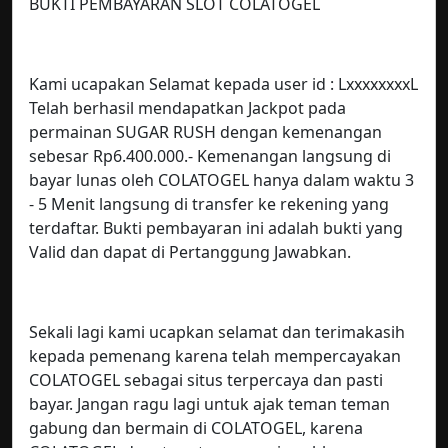
BUKTI PEMBAYARAN SLOT COLATOGEL
Kami ucapakan Selamat kepada user id : LxxxxxxxxL
Telah berhasil mendapatkan Jackpot pada
permainan SUGAR RUSH dengan kemenangan
sebesar Rp6.400.000.- Kemenangan langsung di
bayar lunas oleh COLATOGEL hanya dalam waktu 3
- 5 Menit langsung di transfer ke rekening yang
terdaftar. Bukti pembayaran ini adalah bukti yang
Valid dan dapat di Pertanggung Jawabkan.
Sekali lagi kami ucapkan selamat dan terimakasih
kepada pemenang karena telah mempercayakan
COLATOGEL sebagai situs terpercaya dan pasti
bayar. Jangan ragu lagi untuk ajak teman teman
gabung dan bermain di COLATOGEL, karena