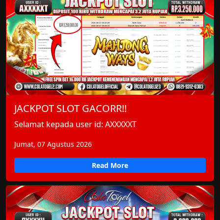
JACKPOT SLOT GACORR!!
Selamat kepada user id: AXXXXXT
Jumat, 07 Agustus 2026
Read More