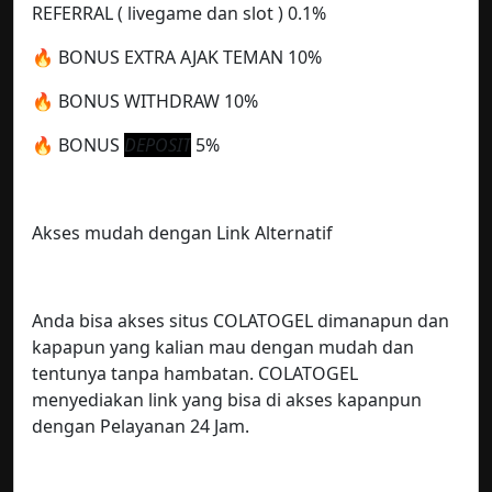
REFERRAL ( livegame dan slot ) 0.1%
🔥 BONUS EXTRA AJAK TEMAN 10%
🔥 BONUS WITHDRAW 10%
🔥 BONUS
DEPOSIT
5%
Akses mudah dengan Link Alternatif
Anda bisa akses situs COLATOGEL dimanapun dan
kapapun yang kalian mau dengan mudah dan
tentunya tanpa hambatan. COLATOGEL
menyediakan link yang bisa di akses kapanpun
dengan Pelayanan 24 Jam.