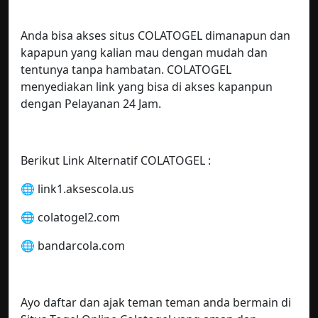
Anda bisa akses situs COLATOGEL dimanapun dan
kapapun yang kalian mau dengan mudah dan
tentunya tanpa hambatan. COLATOGEL
menyediakan link yang bisa di akses kapanpun
dengan Pelayanan 24 Jam.
Berikut Link Alternatif COLATOGEL :
🌐 link1.aksescola.us
🌐 colatogel2.com
🌐 bandarcola.com
Ayo daftar dan ajak teman teman anda bermain di