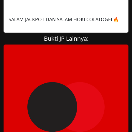
SALAM JACKPOT DAN SALAM HOKI COLATOGEL🔥
Bukti JP Lainnya: