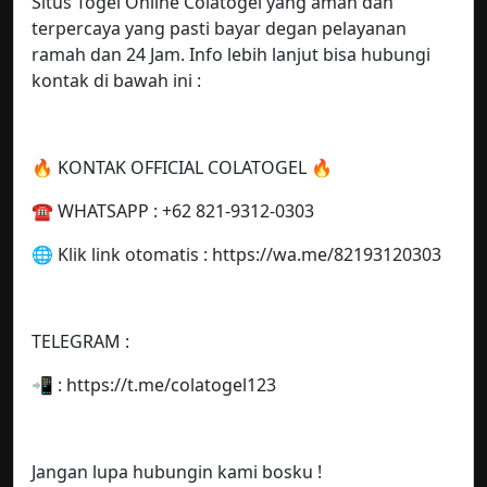
Situs Togel Online Colatogel yang aman dan
terpercaya yang pasti bayar degan pelayanan
ramah dan 24 Jam. Info lebih lanjut bisa hubungi
kontak di bawah ini :
🔥 KONTAK OFFICIAL COLATOGEL 🔥
☎️ WHATSAPP : +62 821-9312-0303
🌐 Klik link otomatis : https://wa.me/82193120303
TELEGRAM :
📲 : https://t.me/colatogel123
Jangan lupa hubungin kami bosku !