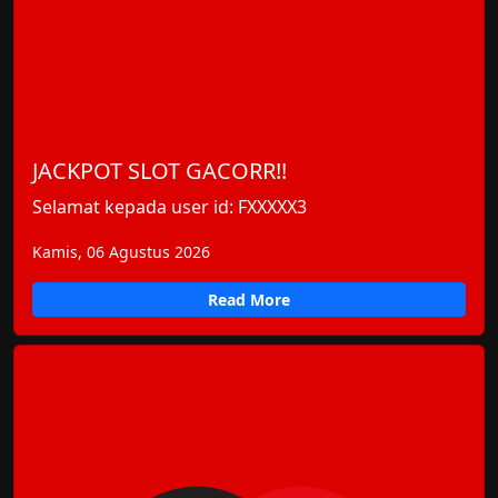
JACKPOT SLOT GACORR!!
Selamat kepada user id: FXXXXX3
Kamis, 06 Agustus 2026
Read More