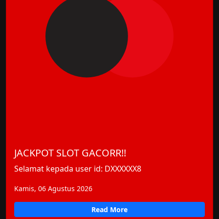
JACKPOT SLOT GACORR!!
Selamat kepada user id: DXXXXXX8
Kamis, 06 Agustus 2026
Read More