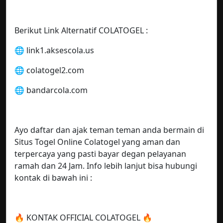
Berikut Link Alternatif COLATOGEL :
🌐 link1.aksescola.us
🌐 colatogel2.com
🌐 bandarcola.com
Ayo daftar dan ajak teman teman anda bermain di
Situs Togel Online Colatogel yang aman dan
terpercaya yang pasti bayar degan pelayanan
ramah dan 24 Jam. Info lebih lanjut bisa hubungi
kontak di bawah ini :
🔥 KONTAK OFFICIAL COLATOGEL 🔥