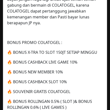
gabung dan bermain di COLATOGEL, karena
COLATOGEL dapat pertanggung jawabkan
kemenangan member dan Pasti bayar lunas
berapapun JP nya.
BONUS PROMO COLATOGEL :
🔥 BONUS X-TRA TO SLOT 150JT SETIAP MINGGU
🔥 BONUS CASHBACK LIVE GAME 10%
🔥 BONUS NEW MEMBER 10%
🔥 BONUS CASHBACK SLOT 10%
🔥 SOUVENIR GRATIS COLATOGEL
🔥 BONUS ROLLINGAN 0.5% ( SLOT )& BONUS
ROLLINGAN 0.6% ( LIVE GAMES )