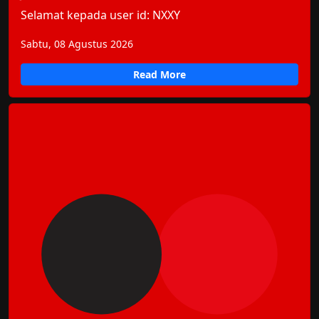
Selamat kepada user id: NXXY
Sabtu, 08 Agustus 2026
Read More