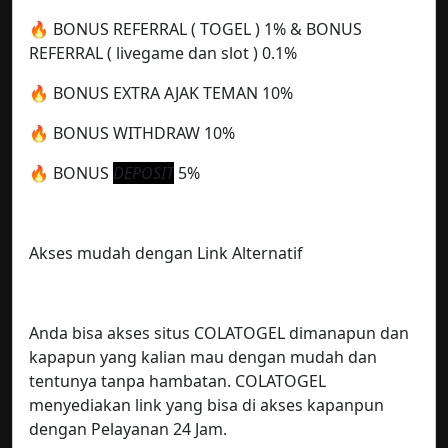
🔥 BONUS REFERRAL ( TOGEL ) 1% & BONUS
REFERRAL ( livegame dan slot ) 0.1%
🔥 BONUS EXTRA AJAK TEMAN 10%
🔥 BONUS WITHDRAW 10%
🔥 BONUS
DEPOSIT
5%
Akses mudah dengan Link Alternatif
Anda bisa akses situs COLATOGEL dimanapun dan
kapapun yang kalian mau dengan mudah dan
tentunya tanpa hambatan. COLATOGEL
menyediakan link yang bisa di akses kapanpun
dengan Pelayanan 24 Jam.