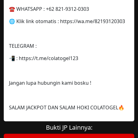
☎️ WHATSAPP : +62 821-9312-0303
🌐 Klik link otomatis : https://wa.me/82193120303
TELEGRAM :
📲 : https://t.me/colatogel123
Jangan lupa hubungin kami bosku !
SALAM JACKPOT DAN SALAM HOKI COLATOGEL🔥
Bukti JP Lainnya: