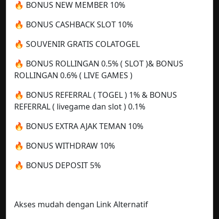
🔥 BONUS NEW MEMBER 10%
🔥 BONUS CASHBACK SLOT 10%
🔥 SOUVENIR GRATIS COLATOGEL
🔥 BONUS ROLLINGAN 0.5% ( SLOT )& BONUS
ROLLINGAN 0.6% ( LIVE GAMES )
🔥 BONUS REFERRAL ( TOGEL ) 1% & BONUS
REFERRAL ( livegame dan slot ) 0.1%
🔥 BONUS EXTRA AJAK TEMAN 10%
🔥 BONUS WITHDRAW 10%
🔥 BONUS DEPOSIT 5%
Akses mudah dengan Link Alternatif