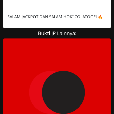
SALAM JACKPOT DAN SALAM HOKI COLATOGEL🔥
Bukti JP Lainnya: