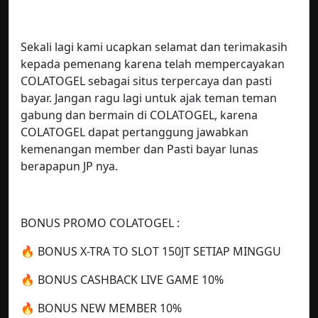
Sekali lagi kami ucapkan selamat dan terimakasih
kepada pemenang karena telah mempercayakan
COLATOGEL sebagai situs terpercaya dan pasti
bayar. Jangan ragu lagi untuk ajak teman teman
gabung dan bermain di COLATOGEL, karena
COLATOGEL dapat pertanggung jawabkan
kemenangan member dan Pasti bayar lunas
berapapun JP nya.
BONUS PROMO COLATOGEL :
🔥 BONUS X-TRA TO SLOT 150JT SETIAP MINGGU
🔥 BONUS CASHBACK LIVE GAME 10%
🔥 BONUS NEW MEMBER 10%