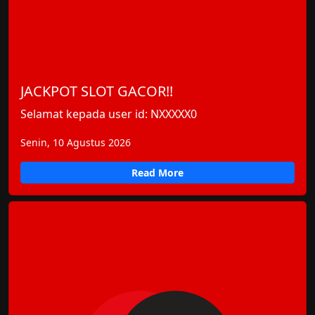
JACKPOT SLOT GACOR!!
Selamat kepada user id: NXXXXX0
Senin, 10 Agustus 2026
Read More