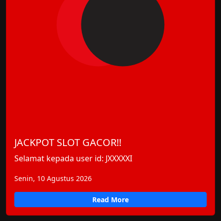
JACKPOT SLOT GACOR!!
Selamat kepada user id: JXXXXXI
Senin, 10 Agustus 2026
Read More