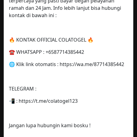
terpercaya yang pasti bayar degan pelayanan
ramah dan 24 Jam. Info lebih lanjut bisa hubungi
kontak di bawah ini :
🔥 KONTAK OFFICIAL COLATOGEL 🔥
☎️ WHATSAPP : +6587714385442
🌐 Klik link otomatis : https://wa.me/87714385442
TELEGRAM :
📲 : https://t.me/colatogel123
Jangan lupa hubungin kami bosku !