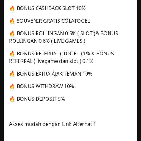
🔥 BONUS CASHBACK SLOT 10%
🔥 SOUVENIR GRATIS COLATOGEL
🔥 BONUS ROLLINGAN 0.5% ( SLOT )& BONUS
ROLLINGAN 0.6% ( LIVE GAMES )
🔥 BONUS REFERRAL ( TOGEL ) 1% & BONUS
REFERRAL ( livegame dan slot ) 0.1%
🔥 BONUS EXTRA AJAK TEMAN 10%
🔥 BONUS WITHDRAW 10%
🔥 BONUS DEPOSIT 5%
Akses mudah dengan Link Alternatif