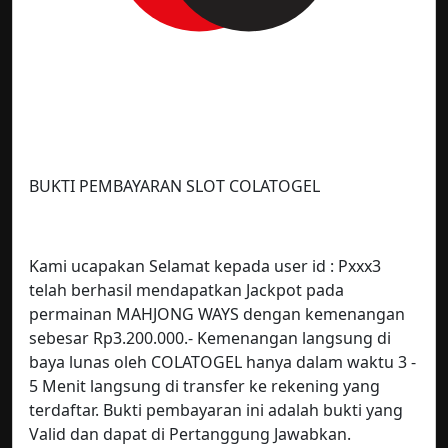
BUKTI PEMBAYARAN SLOT COLATOGEL
Kami ucapakan Selamat kepada user id : Pxxx3
telah berhasil mendapatkan Jackpot pada
permainan MAHJONG WAYS dengan kemenangan
sebesar Rp3.200.000.- Kemenangan langsung di
baya lunas oleh COLATOGEL hanya dalam waktu 3 -
5 Menit langsung di transfer ke rekening yang
terdaftar. Bukti pembayaran ini adalah bukti yang
Valid dan dapat di Pertanggung Jawabkan.