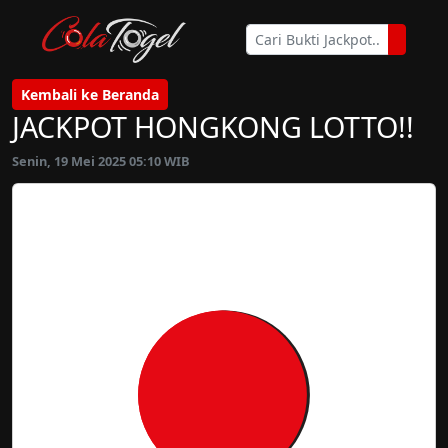
Kembali ke Beranda
JACKPOT HONGKONG LOTTO!!
Senin, 19 Mei 2025 05:10 WIB