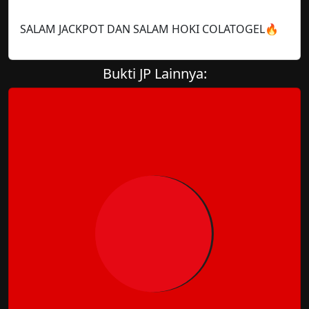
SALAM JACKPOT DAN SALAM HOKI COLATOGEL🔥
Bukti JP Lainnya: