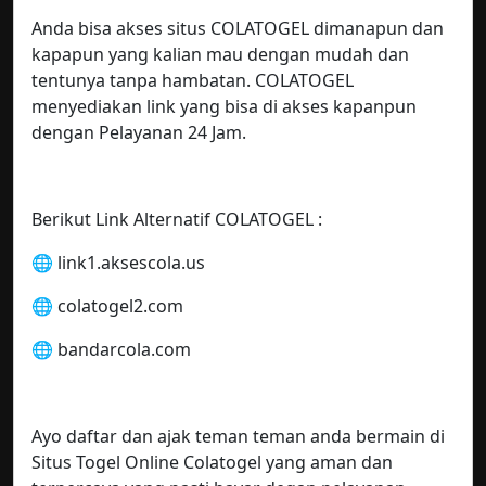
Anda bisa akses situs COLATOGEL dimanapun dan
kapapun yang kalian mau dengan mudah dan
tentunya tanpa hambatan. COLATOGEL
menyediakan link yang bisa di akses kapanpun
dengan Pelayanan 24 Jam.
Berikut Link Alternatif COLATOGEL :
🌐 link1.aksescola.us
🌐 colatogel2.com
🌐 bandarcola.com
Ayo daftar dan ajak teman teman anda bermain di
Situs Togel Online Colatogel yang aman dan