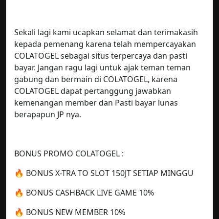
Sekali lagi kami ucapkan selamat dan terimakasih
kepada pemenang karena telah mempercayakan
COLATOGEL sebagai situs terpercaya dan pasti
bayar. Jangan ragu lagi untuk ajak teman teman
gabung dan bermain di COLATOGEL, karena
COLATOGEL dapat pertanggung jawabkan
kemenangan member dan Pasti bayar lunas
berapapun JP nya.
BONUS PROMO COLATOGEL :
🔥 BONUS X-TRA TO SLOT 150JT SETIAP MINGGU
🔥 BONUS CASHBACK LIVE GAME 10%
🔥 BONUS NEW MEMBER 10%