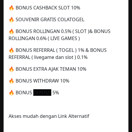
🔥 BONUS CASHBACK SLOT 10%
🔥 SOUVENIR GRATIS COLATOGEL
🔥 BONUS ROLLINGAN 0.5% ( SLOT )& BONUS
ROLLINGAN 0.6% ( LIVE GAMES )
🔥 BONUS REFERRAL ( TOGEL ) 1% & BONUS
REFERRAL ( livegame dan slot ) 0.1%
🔥 BONUS EXTRA AJAK TEMAN 10%
🔥 BONUS WITHDRAW 10%
🔥 BONUS
DEPOSIT
5%
Akses mudah dengan Link Alternatif