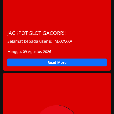
JACKPOT SLOT GACORR!!
Selamat kepada user id: MXXXXXA
Minggu, 09 Agustus 2026
Read More