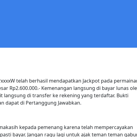
PxxxxW telah berhasil mendapatkan Jackpot pada permaina
r Rp2.600.000.- Kemenangan langsung di bayar lunas ol
langsung di transfer ke rekening yang terdaftar. Bukti
dan dapat di Pertanggung Jawabkan.
erimakasih kepada pemenang karena telah mempercayakan
pasti bayar. Jangan ragu lagi untuk ajak teman teman gab