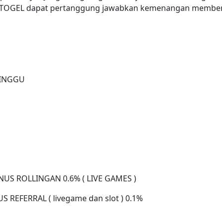
LATOGEL dapat pertanggung jawabkan kemenangan membe
MINGGU
NUS ROLLINGAN 0.6% ( LIVE GAMES )
 REFERRAL ( livegame dan slot ) 0.1%