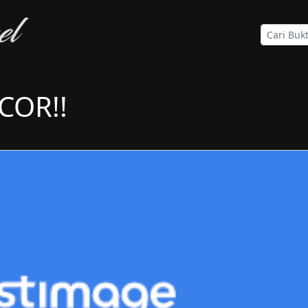
COR!!