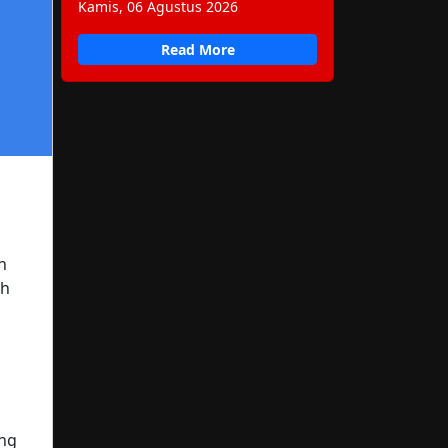
Kamis, 06 Agustus 2026
Read More
n
eh
ung