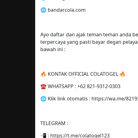
🌐 bandarcola.com
Ayo daftar dan ajak teman teman anda be
terpercaya yang pasti bayar degan pelaya
bawah ini :
🔥 KONTAK OFFICIAL COLATOGEL 🔥
☎️ WHATSAPP : +62 821-9312-0303
🌐 Klik link otomatis : https://wa.me/821
TELEGRAM :
📲 : https://t.me/colatogel123