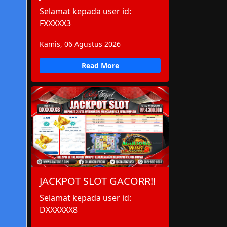
Selamat kepada user id:
FXXXXX3
Kamis, 06 Agustus 2026
Read More
JACKPOT SLOT GACORR!!
Selamat kepada user id:
DXXXXXX8