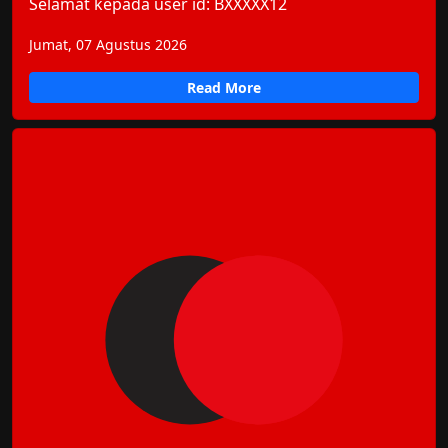
Selamat kepada user id: BXXXXX12
Jumat, 07 Agustus 2026
Read More