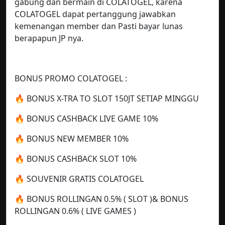
gabung dan bermain di COLATOGEL, karena
COLATOGEL dapat pertanggung jawabkan
kemenangan member dan Pasti bayar lunas
berapapun JP nya.
BONUS PROMO COLATOGEL :
🔥 BONUS X-TRA TO SLOT 150JT SETIAP MINGGU
🔥 BONUS CASHBACK LIVE GAME 10%
🔥 BONUS NEW MEMBER 10%
🔥 BONUS CASHBACK SLOT 10%
🔥 SOUVENIR GRATIS COLATOGEL
🔥 BONUS ROLLINGAN 0.5% ( SLOT )& BONUS
ROLLINGAN 0.6% ( LIVE GAMES )