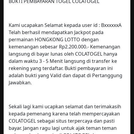
BUKTI PEMBAYARAN TOGEL COLATOGEL
Kami ucapakan Selamat kepada user id : BxxxxxxA
Telah berhasil mendapatkan Jackpot pada
permainan HONGKONG LOTTO dengan
kemenangan sebesar Rp2.200.000.- Kemenangan
langsung di bayar lunas oleh COLATOGEL hanya
dalam waktu 3 - 5 Menit langsung di transfer ke
rekening yang terdaftar. Bukti pembayaran ini
adalah bukti yang Valid dan dapat di Pertanggung
Jawabkan.
Sekali lagi kami ucapkan selamat dan terimakasih
kepada pemenang karena telah mempercayakan
COLATOGEL sebagai situs terpercaya dan pasti
bayar. Jangan ragu lagi untuk ajak teman teman