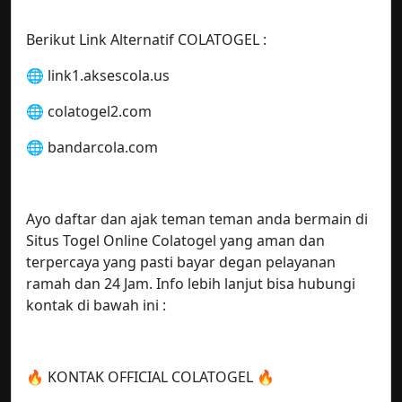
Berikut Link Alternatif COLATOGEL :
🌐 link1.aksescola.us
🌐 colatogel2.com
🌐 bandarcola.com
Ayo daftar dan ajak teman teman anda bermain di
Situs Togel Online Colatogel yang aman dan
terpercaya yang pasti bayar degan pelayanan
ramah dan 24 Jam. Info lebih lanjut bisa hubungi
kontak di bawah ini :
🔥 KONTAK OFFICIAL COLATOGEL 🔥