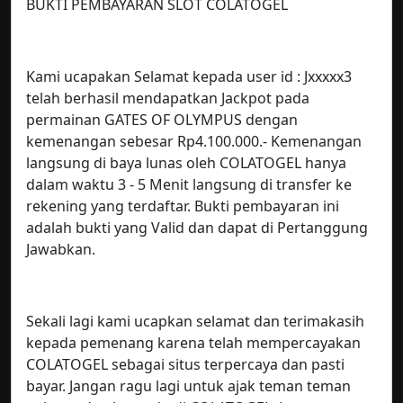
BUKTI PEMBAYARAN SLOT COLATOGEL
Kami ucapakan Selamat kepada user id : Jxxxxx3
telah berhasil mendapatkan Jackpot pada
permainan GATES OF OLYMPUS dengan
kemenangan sebesar Rp4.100.000.- Kemenangan
langsung di baya lunas oleh COLATOGEL hanya
dalam waktu 3 - 5 Menit langsung di transfer ke
rekening yang terdaftar. Bukti pembayaran ini
adalah bukti yang Valid dan dapat di Pertanggung
Jawabkan.
Sekali lagi kami ucapkan selamat dan terimakasih
kepada pemenang karena telah mempercayakan
COLATOGEL sebagai situs terpercaya dan pasti
bayar. Jangan ragu lagi untuk ajak teman teman