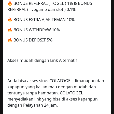
🔥 BONUS REFERRAL ( TOGEL ) 1% & BONUS
REFERRAL ( livegame dan slot ) 0.1%
🔥 BONUS EXTRA AJAK TEMAN 10%
🔥 BONUS WITHDRAW 10%
🔥 BONUS DEPOSIT 5%
Akses mudah dengan Link Alternatif
Anda bisa akses situs COLATOGEL dimanapun dan
kapapun yang kalian mau dengan mudah dan
tentunya tanpa hambatan. COLATOGEL
menyediakan link yang bisa di akses kapanpun
dengan Pelayanan 24 Jam.