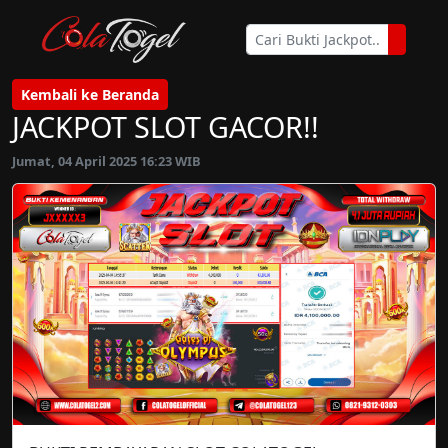
Kembali ke Beranda
JACKPOT SLOT GACOR!!
Jumat, 04 April 2025 16:23 WIB