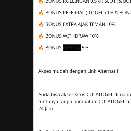
🔥 BONUS ROLLINGAN 0.5% ( SLOT )& BO
🔥 BONUS REFERRAL ( TOGEL ) 1% & BONUS
🔥 BONUS EXTRA AJAK TEMAN 10%
🔥 BONUS WITHDRAW 10%
🔥 BONUS
DEPOSIT
5%
Akses mudah dengan Link Alternatif
Anda bisa akses situs COLATOGEL diman
tentunya tanpa hambatan. COLATOGEL men
24 Jam.