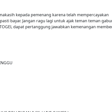
erimakasih kepada pemenang karena telah mempercayakan
pasti bayar. Jangan ragu lagi untuk ajak teman teman gab
LATOGEL dapat pertanggung jawabkan kemenangan membe
MINGGU