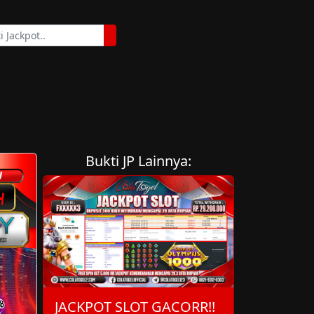
Bukti JP Lainnya:
JACKPOT SLOT GACORR!!