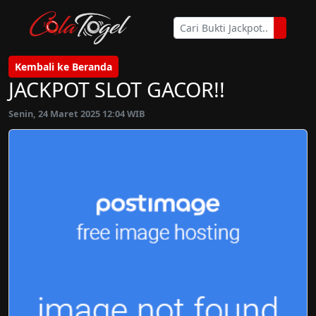
Kembali ke Beranda
JACKPOT SLOT GACOR!!
Senin, 24 Maret 2025 12:04 WIB