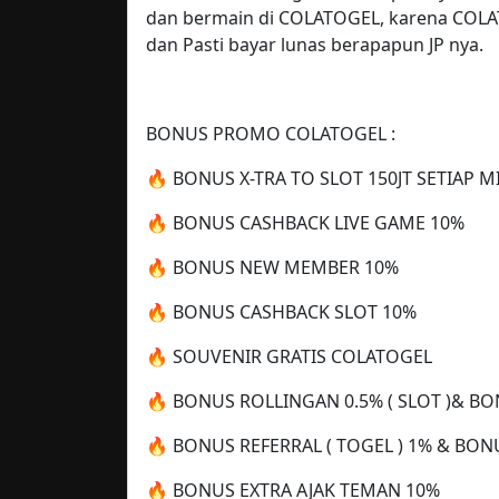
dan bermain di COLATOGEL, karena CO
dan Pasti bayar lunas berapapun JP nya.
BONUS PROMO COLATOGEL :
🔥 BONUS X-TRA TO SLOT 150JT SETIAP 
🔥 BONUS CASHBACK LIVE GAME 10%
🔥 BONUS NEW MEMBER 10%
🔥 BONUS CASHBACK SLOT 10%
🔥 SOUVENIR GRATIS COLATOGEL
🔥 BONUS ROLLINGAN 0.5% ( SLOT )& BO
🔥 BONUS REFERRAL ( TOGEL ) 1% & BONUS
🔥 BONUS EXTRA AJAK TEMAN 10%