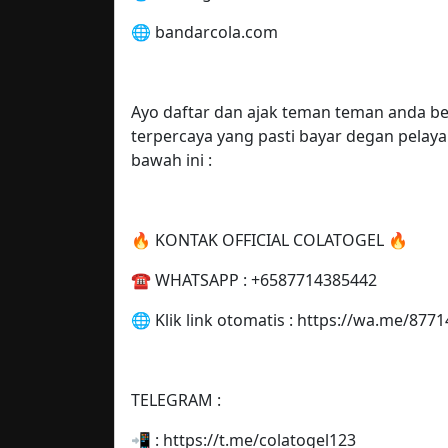
🌐 bandarcola.com
Ayo daftar dan ajak teman teman anda be
terpercaya yang pasti bayar degan pelaya
bawah ini :
🔥 KONTAK OFFICIAL COLATOGEL 🔥
☎️ WHATSAPP : +6587714385442
🌐 Klik link otomatis : https://wa.me/877
TELEGRAM :
📲 : https://t.me/colatogel123