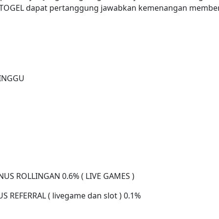
LATOGEL dapat pertanggung jawabkan kemenangan membe
MINGGU
NUS ROLLINGAN 0.6% ( LIVE GAMES )
 REFERRAL ( livegame dan slot ) 0.1%