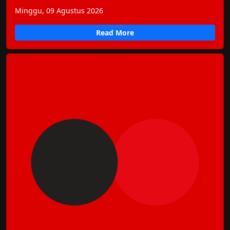
Minggu, 09 Agustus 2026
Read More