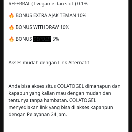
REFERRAL ( livegame dan slot ) 0.1%
🔥 BONUS EXTRA AJAK TEMAN 10%
🔥 BONUS WITHDRAW 10%
🔥 BONUS
DEPOSIT
5%
Akses mudah dengan Link Alternatif
Anda bisa akses situs COLATOGEL dimanapun dan
kapapun yang kalian mau dengan mudah dan
tentunya tanpa hambatan. COLATOGEL
menyediakan link yang bisa di akses kapanpun
dengan Pelayanan 24 Jam.