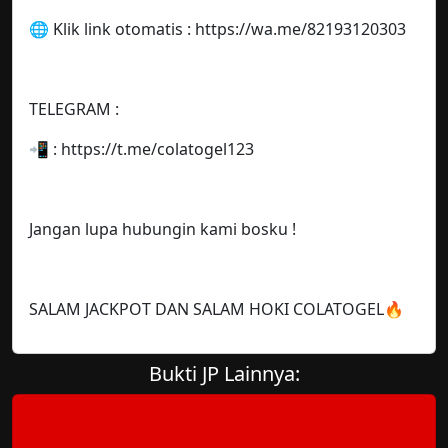
🌐 Klik link otomatis : https://wa.me/82193120303
TELEGRAM :
📲 : https://t.me/colatogel123
Jangan lupa hubungin kami bosku !
SALAM JACKPOT DAN SALAM HOKI COLATOGEL🔥
Bukti JP Lainnya: