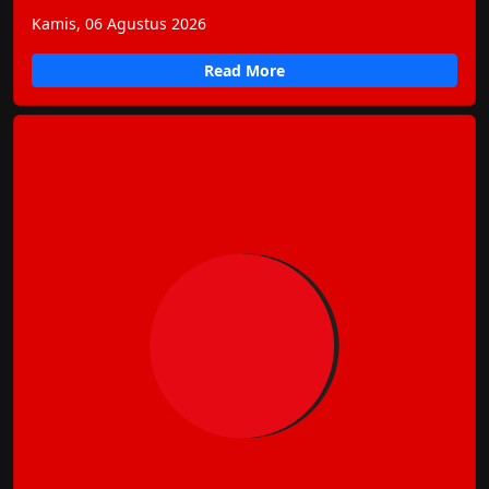
Kamis, 06 Agustus 2026
Read More