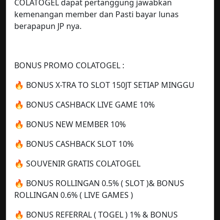
COLATOGEL dapat pertanggung jawabkan
kemenangan member dan Pasti bayar lunas
berapapun JP nya.
BONUS PROMO COLATOGEL :
🔥 BONUS X-TRA TO SLOT 150JT SETIAP MINGGU
🔥 BONUS CASHBACK LIVE GAME 10%
🔥 BONUS NEW MEMBER 10%
🔥 BONUS CASHBACK SLOT 10%
🔥 SOUVENIR GRATIS COLATOGEL
🔥 BONUS ROLLINGAN 0.5% ( SLOT )& BONUS
ROLLINGAN 0.6% ( LIVE GAMES )
🔥 BONUS REFERRAL ( TOGEL ) 1% & BONUS