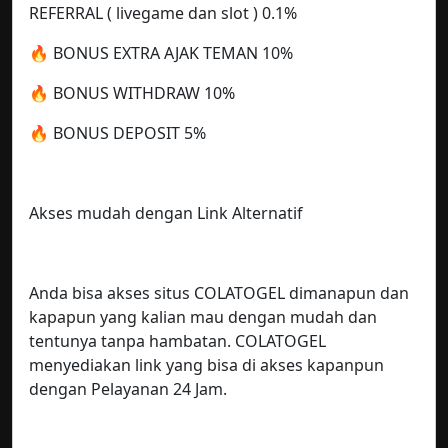
REFERRAL ( livegame dan slot ) 0.1%
🔥 BONUS EXTRA AJAK TEMAN 10%
🔥 BONUS WITHDRAW 10%
🔥 BONUS DEPOSIT 5%
Akses mudah dengan Link Alternatif
Anda bisa akses situs COLATOGEL dimanapun dan
kapapun yang kalian mau dengan mudah dan
tentunya tanpa hambatan. COLATOGEL
menyediakan link yang bisa di akses kapanpun
dengan Pelayanan 24 Jam.