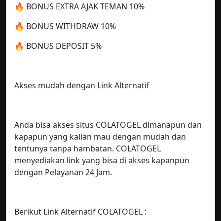
🔥 BONUS EXTRA AJAK TEMAN 10%
🔥 BONUS WITHDRAW 10%
🔥 BONUS DEPOSIT 5%
Akses mudah dengan Link Alternatif
Anda bisa akses situs COLATOGEL dimanapun dan
kapapun yang kalian mau dengan mudah dan
tentunya tanpa hambatan. COLATOGEL
menyediakan link yang bisa di akses kapanpun
dengan Pelayanan 24 Jam.
Berikut Link Alternatif COLATOGEL :