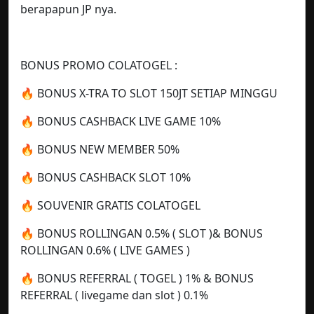
berapapun JP nya.
BONUS PROMO COLATOGEL :
🔥 BONUS X-TRA TO SLOT 150JT SETIAP MINGGU
🔥 BONUS CASHBACK LIVE GAME 10%
🔥 BONUS NEW MEMBER 50%
🔥 BONUS CASHBACK SLOT 10%
🔥 SOUVENIR GRATIS COLATOGEL
🔥 BONUS ROLLINGAN 0.5% ( SLOT )& BONUS
ROLLINGAN 0.6% ( LIVE GAMES )
🔥 BONUS REFERRAL ( TOGEL ) 1% & BONUS
REFERRAL ( livegame dan slot ) 0.1%