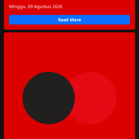
Minggu, 09 Agustus 2026
Read More