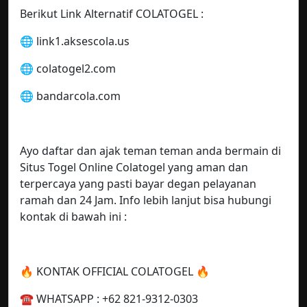
Berikut Link Alternatif COLATOGEL :
🌐 link1.aksescola.us
🌐 colatogel2.com
🌐 bandarcola.com
Ayo daftar dan ajak teman teman anda bermain di
Situs Togel Online Colatogel yang aman dan
terpercaya yang pasti bayar degan pelayanan
ramah dan 24 Jam. Info lebih lanjut bisa hubungi
kontak di bawah ini :
🔥 KONTAK OFFICIAL COLATOGEL 🔥
☎️ WHATSAPP : +62 821-9312-0303