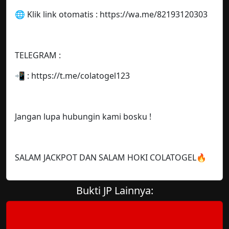
🌐 Klik link otomatis : https://wa.me/82193120303
TELEGRAM :
📲 : https://t.me/colatogel123
Jangan lupa hubungin kami bosku !
SALAM JACKPOT DAN SALAM HOKI COLATOGEL🔥
Bukti JP Lainnya: