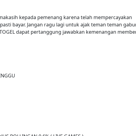
erimakasih kepada pemenang karena telah mempercayakan
pasti bayar. Jangan ragu lagi untuk ajak teman teman gab
LATOGEL dapat pertanggung jawabkan kemenangan membe
MINGGU