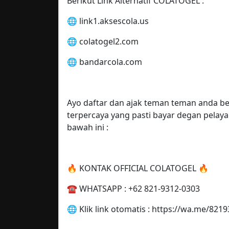
Berikut Link Alternatif COLATOGEL :
🌐 link1.aksescola.us
🌐 colatogel2.com
🌐 bandarcola.com
Ayo daftar dan ajak teman teman anda be
terpercaya yang pasti bayar degan pelaya
bawah ini :
🔥 KONTAK OFFICIAL COLATOGEL 🔥
☎️ WHATSAPP : +62 821-9312-0303
🌐 Klik link otomatis : https://wa.me/821