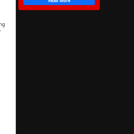
Read More
ung
r