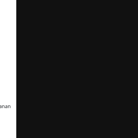
yanan