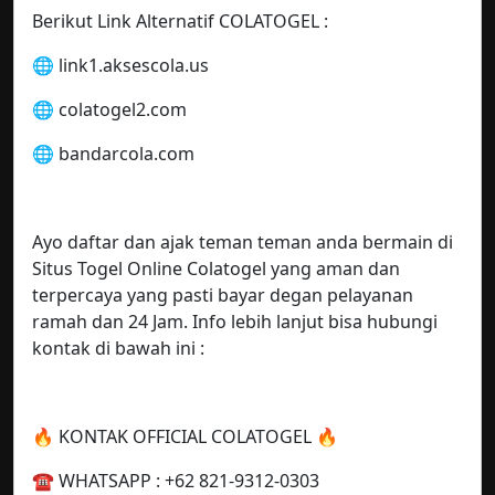
Berikut Link Alternatif COLATOGEL :
🌐 link1.aksescola.us
🌐 colatogel2.com
🌐 bandarcola.com
Ayo daftar dan ajak teman teman anda bermain di
Situs Togel Online Colatogel yang aman dan
terpercaya yang pasti bayar degan pelayanan
ramah dan 24 Jam. Info lebih lanjut bisa hubungi
kontak di bawah ini :
🔥 KONTAK OFFICIAL COLATOGEL 🔥
☎️ WHATSAPP : +62 821-9312-0303