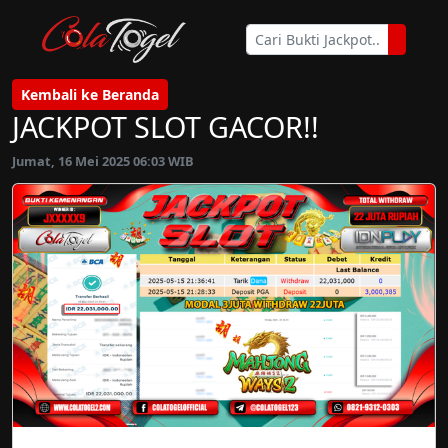
Kembali ke Beranda
JACKPOT SLOT GACOR!!
Jumat, 16 Mei 2025 06:03 WIB