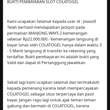
BUKTI PEMBAYARAN SLOT COLATOGEL
Kami ucapakan Selamat kepada user id : Jxxxxx9
Telah berhasil mendapatkan Jackpot pada
permainan MAHJONG WAYS 2 kemenangan
sebesar Rp22.000.000.- Kemenangan langsung di
bayar lunas oleh COLATOGEL hanya dalam waktu 3
- 5 Menit langsung di transfer ke rekening yang
terdaftar. Bukti pembayaran ini adalah bukti yang
Valid dan dapat di Pertanggung Jawabkan.
Sekali lagi kami ucapkan selamat dan terimakasih
kepada pemenang karena telah mempercayakan
COLATOGEL sebagai situs terpercaya dan pasti
bayar. Jangan ragu lagi untuk ajak teman teman
gabung dan bermain di COLATOGEL, karena