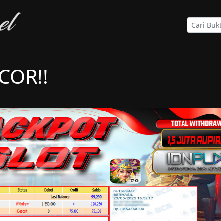
COR!!