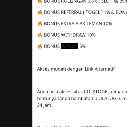
🔥 BONUS ROLLINGAN 0.5% ( SLOT )& BO
🔥 BONUS REFERRAL ( TOGEL ) 1% & BONUS
🔥 BONUS EXTRA AJAK TEMAN 10%
🔥 BONUS WITHDRAW 10%
🔥 BONUS
DEPOSIT
5%
Akses mudah dengan Link Alternatif
Anda bisa akses situs COLATOGEL diman
tentunya tanpa hambatan. COLATOGEL men
24 Jam.