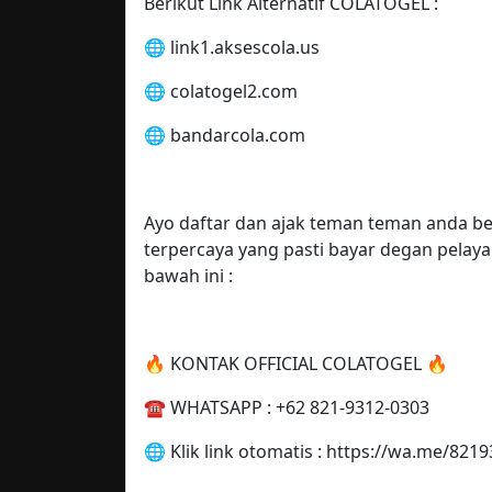
Berikut Link Alternatif COLATOGEL :
🌐 link1.aksescola.us
🌐 colatogel2.com
🌐 bandarcola.com
Ayo daftar dan ajak teman teman anda be
terpercaya yang pasti bayar degan pelaya
bawah ini :
🔥 KONTAK OFFICIAL COLATOGEL 🔥
☎️ WHATSAPP : +62 821-9312-0303
🌐 Klik link otomatis : https://wa.me/821