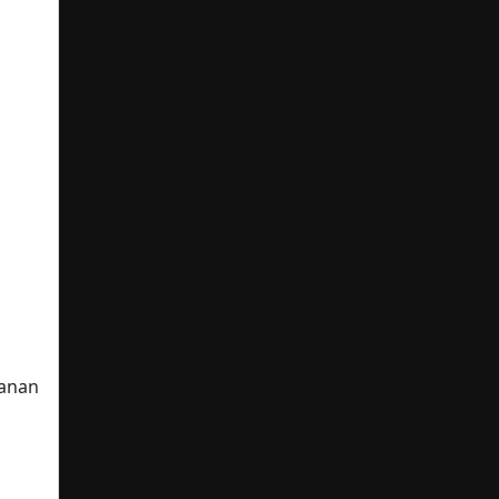
yanan