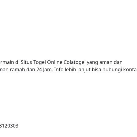
rmain di Situs Togel Online Colatogel yang aman dan
nan ramah dan 24 Jam. Info lebih lanjut bisa hubungi konta
93120303