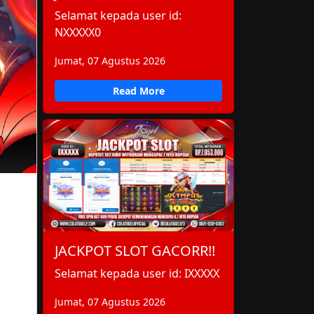
Selamat kepada user id:
NXXXXX0
Jumat, 07 Agustus 2026
Read More
JACKPOT SLOT GACORR!!
Selamat kepada user id: IXXXXX
Jumat, 07 Agustus 2026