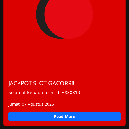
JACKPOT SLOT GACORR!!
Selamat kepada user id: PXXXX13
Jumat, 07 Agustus 2026
Read More