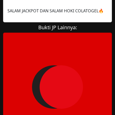
SALAM JACKPOT DAN SALAM HOKI COLATOGEL🔥
Bukti JP Lainnya: