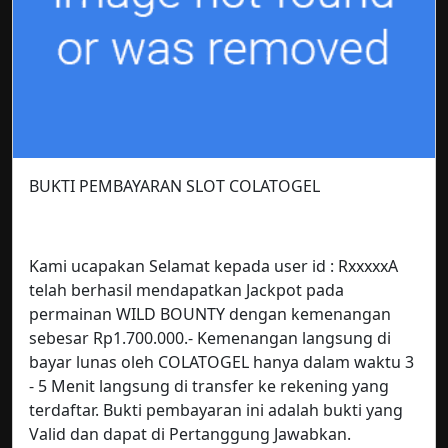
BUKTI PEMBAYARAN SLOT COLATOGEL
Kami ucapakan Selamat kepada user id : RxxxxxA
telah berhasil mendapatkan Jackpot pada
permainan WILD BOUNTY dengan kemenangan
sebesar Rp1.700.000.- Kemenangan langsung di
bayar lunas oleh COLATOGEL hanya dalam waktu 3
- 5 Menit langsung di transfer ke rekening yang
terdaftar. Bukti pembayaran ini adalah bukti yang
Valid dan dapat di Pertanggung Jawabkan.