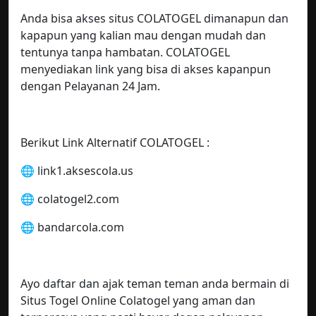
Anda bisa akses situs COLATOGEL dimanapun dan
kapapun yang kalian mau dengan mudah dan
tentunya tanpa hambatan. COLATOGEL
menyediakan link yang bisa di akses kapanpun
dengan Pelayanan 24 Jam.
Berikut Link Alternatif COLATOGEL :
🌐 link1.aksescola.us
🌐 colatogel2.com
🌐 bandarcola.com
Ayo daftar dan ajak teman teman anda bermain di
Situs Togel Online Colatogel yang aman dan