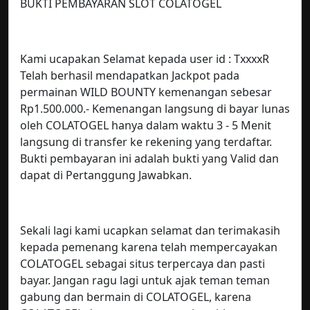
BUKTI PEMBAYARAN SLOT COLATOGEL
Kami ucapakan Selamat kepada user id : TxxxxR
Telah berhasil mendapatkan Jackpot pada
permainan WILD BOUNTY kemenangan sebesar
Rp1.500.000.- Kemenangan langsung di bayar lunas
oleh COLATOGEL hanya dalam waktu 3 - 5 Menit
langsung di transfer ke rekening yang terdaftar.
Bukti pembayaran ini adalah bukti yang Valid dan
dapat di Pertanggung Jawabkan.
Sekali lagi kami ucapkan selamat dan terimakasih
kepada pemenang karena telah mempercayakan
COLATOGEL sebagai situs terpercaya dan pasti
bayar. Jangan ragu lagi untuk ajak teman teman
gabung dan bermain di COLATOGEL, karena