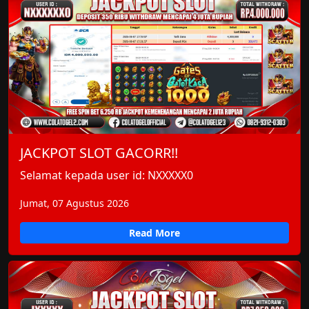
JACKPOT SLOT GACORR!!
Selamat kepada user id: NXXXXX0
Jumat, 07 Agustus 2026
Read More