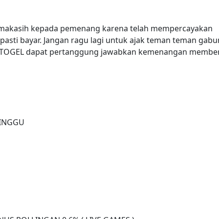
erimakasih kepada pemenang karena telah mempercayakan
pasti bayar. Jangan ragu lagi untuk ajak teman teman gab
LATOGEL dapat pertanggung jawabkan kemenangan membe
MINGGU