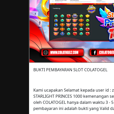
BUKTI PEMBAYARAN SLOT COLATOGEL
Kami ucapakan Selamat kepada user id :
STARLIGHT PRINCES 1000 kemenangan sebe
oleh COLATOGEL hanya dalam waktu 3 - 5 M
pembayaran ini adalah bukti yang Valid 