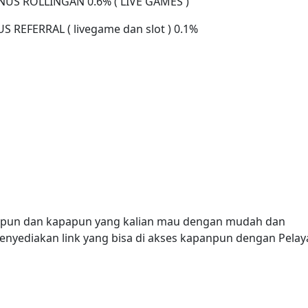
NUS ROLLINGAN 0.6% ( LIVE GAMES )
 REFERRAL ( livegame dan slot ) 0.1%
apun dan kapapun yang kalian mau dengan mudah dan
yediakan link yang bisa di akses kapanpun dengan Pela