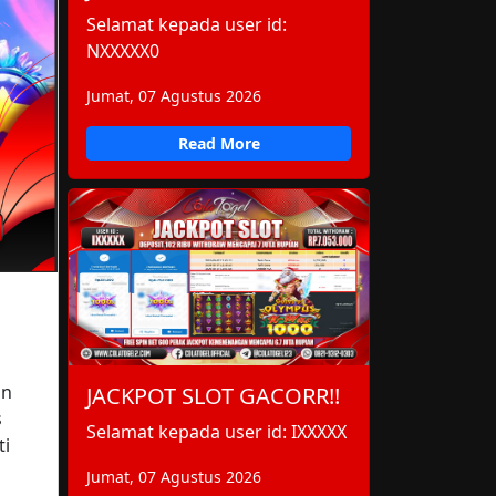
Selamat kepada user id:
NXXXXX0
Jumat, 07 Agustus 2026
Read More
an
JACKPOT SLOT GACORR!!
s
Selamat kepada user id: IXXXXX
ti
Jumat, 07 Agustus 2026