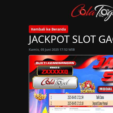
Kembali ke Beranda
JACKPOT SLOT GA
Kamis, 05 Juni 2025 17:52 WIB