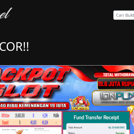
COR!!