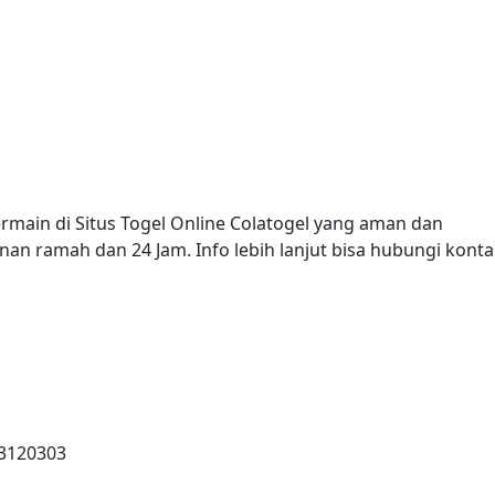
rmain di Situs Togel Online Colatogel yang aman dan
nan ramah dan 24 Jam. Info lebih lanjut bisa hubungi konta
93120303