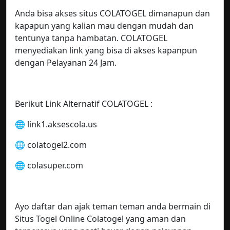
Anda bisa akses situs COLATOGEL dimanapun dan
kapapun yang kalian mau dengan mudah dan
tentunya tanpa hambatan. COLATOGEL
menyediakan link yang bisa di akses kapanpun
dengan Pelayanan 24 Jam.
Berikut Link Alternatif COLATOGEL :
🌐 link1.aksescola.us
🌐 colatogel2.com
🌐 colasuper.com
Ayo daftar dan ajak teman teman anda bermain di
Situs Togel Online Colatogel yang aman dan