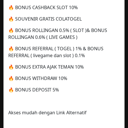
🔥 BONUS CASHBACK SLOT 10%
🔥 SOUVENIR GRATIS COLATOGEL
🔥 BONUS ROLLINGAN 0.5% ( SLOT )& BONUS
ROLLINGAN 0.6% ( LIVE GAMES )
🔥 BONUS REFERRAL ( TOGEL ) 1% & BONUS
REFERRAL ( livegame dan slot ) 0.1%
🔥 BONUS EXTRA AJAK TEMAN 10%
🔥 BONUS WITHDRAW 10%
🔥 BONUS DEPOSIT 5%
Akses mudah dengan Link Alternatif