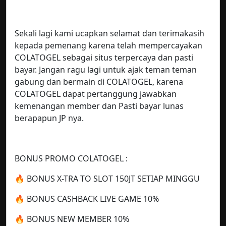
Sekali lagi kami ucapkan selamat dan terimakasih
kepada pemenang karena telah mempercayakan
COLATOGEL sebagai situs terpercaya dan pasti
bayar. Jangan ragu lagi untuk ajak teman teman
gabung dan bermain di COLATOGEL, karena
COLATOGEL dapat pertanggung jawabkan
kemenangan member dan Pasti bayar lunas
berapapun JP nya.
BONUS PROMO COLATOGEL :
🔥 BONUS X-TRA TO SLOT 150JT SETIAP MINGGU
🔥 BONUS CASHBACK LIVE GAME 10%
🔥 BONUS NEW MEMBER 10%