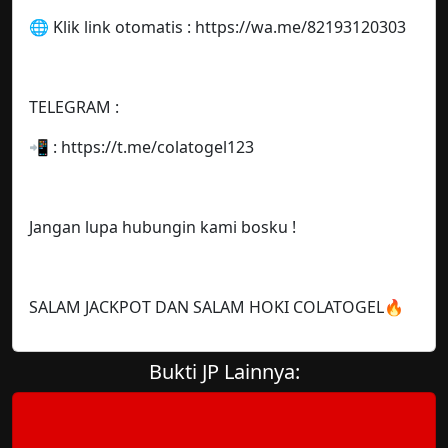
🌐 Klik link otomatis : https://wa.me/82193120303
TELEGRAM :
📲 : https://t.me/colatogel123
Jangan lupa hubungin kami bosku !
SALAM JACKPOT DAN SALAM HOKI COLATOGEL🔥
Bukti JP Lainnya: