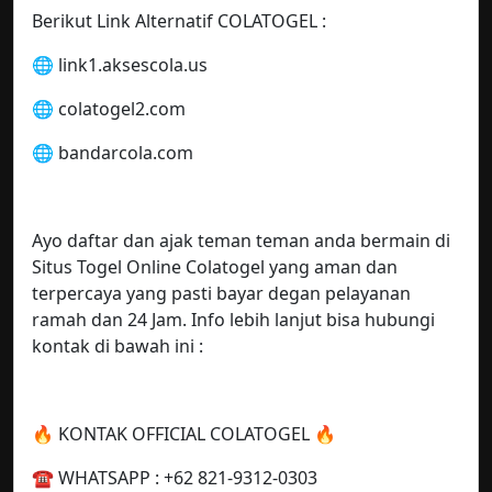
Berikut Link Alternatif COLATOGEL :
🌐 link1.aksescola.us
🌐 colatogel2.com
🌐 bandarcola.com
Ayo daftar dan ajak teman teman anda bermain di
Situs Togel Online Colatogel yang aman dan
terpercaya yang pasti bayar degan pelayanan
ramah dan 24 Jam. Info lebih lanjut bisa hubungi
kontak di bawah ini :
🔥 KONTAK OFFICIAL COLATOGEL 🔥
☎️ WHATSAPP : +62 821-9312-0303