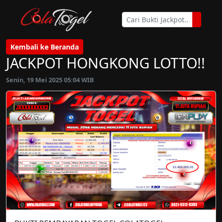
Kembali ke Beranda
JACKPOT HONGKONG LOTTO!!
Senin, 19 Mei 2025 05:04 WIB