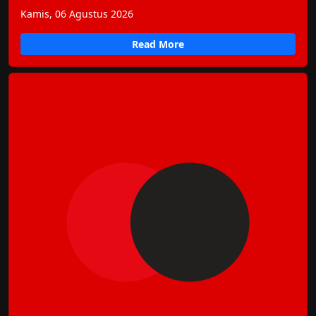
Kamis, 06 Agustus 2026
Read More