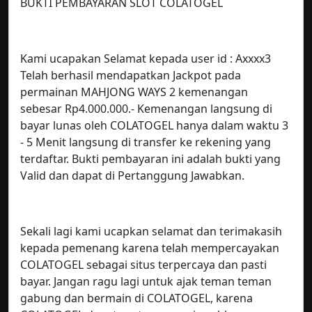
BUKTI PEMBAYARAN SLOT COLATOGEL
Kami ucapakan Selamat kepada user id : Axxxx3
Telah berhasil mendapatkan Jackpot pada
permainan MAHJONG WAYS 2 kemenangan
sebesar Rp4.000.000.- Kemenangan langsung di
bayar lunas oleh COLATOGEL hanya dalam waktu 3
- 5 Menit langsung di transfer ke rekening yang
terdaftar. Bukti pembayaran ini adalah bukti yang
Valid dan dapat di Pertanggung Jawabkan.
Sekali lagi kami ucapkan selamat dan terimakasih
kepada pemenang karena telah mempercayakan
COLATOGEL sebagai situs terpercaya dan pasti
bayar. Jangan ragu lagi untuk ajak teman teman
gabung dan bermain di COLATOGEL, karena