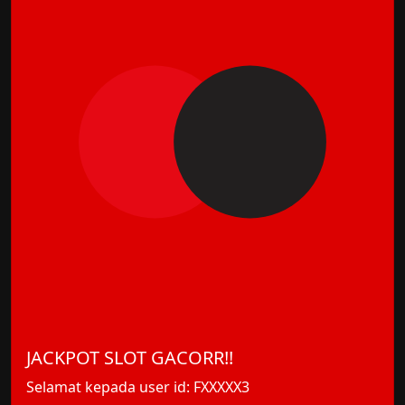
JACKPOT SLOT GACORR!!
Selamat kepada user id: FXXXXX3