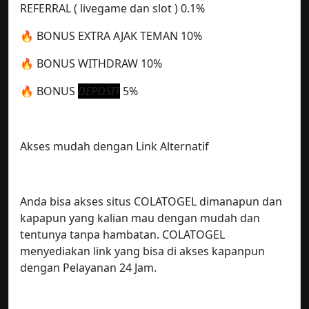
REFERRAL ( livegame dan slot ) 0.1%
🔥 BONUS EXTRA AJAK TEMAN 10%
🔥 BONUS WITHDRAW 10%
🔥 BONUS
DEPOSIT
5%
Akses mudah dengan Link Alternatif
Anda bisa akses situs COLATOGEL dimanapun dan
kapapun yang kalian mau dengan mudah dan
tentunya tanpa hambatan. COLATOGEL
menyediakan link yang bisa di akses kapanpun
dengan Pelayanan 24 Jam.