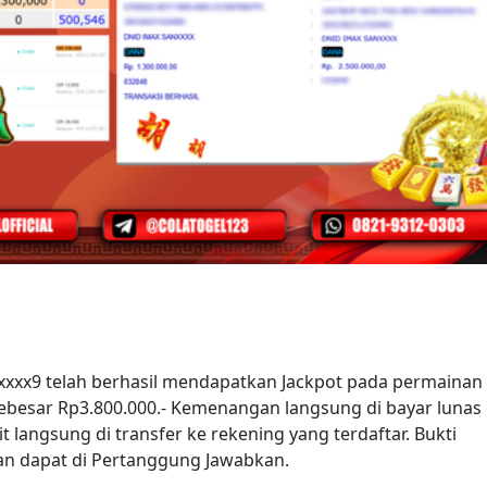
Ixxxx9 telah berhasil mendapatkan Jackpot pada permainan
sar Rp3.800.000.- Kemenangan langsung di bayar lunas 
langsung di transfer ke rekening yang terdaftar. Bukti
dan dapat di Pertanggung Jawabkan.