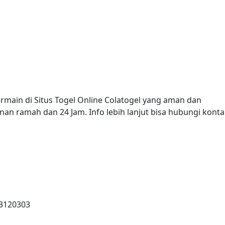
rmain di Situs Togel Online Colatogel yang aman dan
nan ramah dan 24 Jam. Info lebih lanjut bisa hubungi konta
93120303