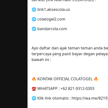
🌐 link1.aksescola.us
🌐 colatogel2.com
🌐 bandarcola.com
Ayo daftar dan ajak teman teman anda be
terpercaya yang pasti bayar degan pelaya
bawah ini :
🔥 KONTAK OFFICIAL COLATOGEL 🔥
☎️ WHATSAPP : +62 821-9312-0303
🌐 Klik link otomatis : https://wa.me/821