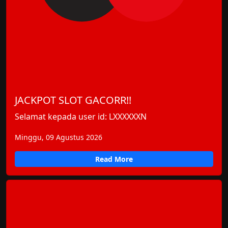
JACKPOT SLOT GACORR!!
Selamat kepada user id: LXXXXXXN
Minggu, 09 Agustus 2026
Read More