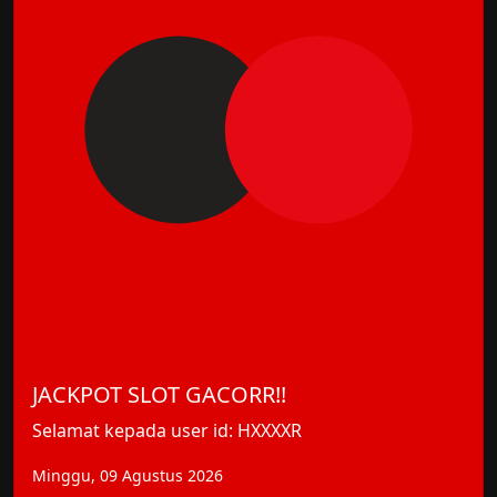
JACKPOT SLOT GACORR!!
Selamat kepada user id: HXXXXR
Minggu, 09 Agustus 2026