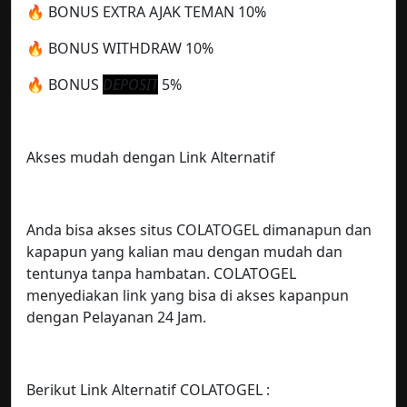
🔥 BONUS EXTRA AJAK TEMAN 10%
🔥 BONUS WITHDRAW 10%
🔥 BONUS
DEPOSIT
5%
Akses mudah dengan Link Alternatif
Anda bisa akses situs COLATOGEL dimanapun dan
kapapun yang kalian mau dengan mudah dan
tentunya tanpa hambatan. COLATOGEL
menyediakan link yang bisa di akses kapanpun
dengan Pelayanan 24 Jam.
Berikut Link Alternatif COLATOGEL :