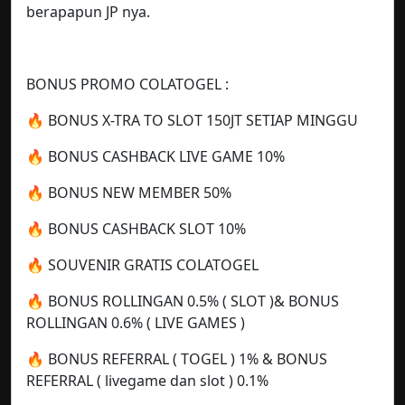
berapapun JP nya.
BONUS PROMO COLATOGEL :
🔥 BONUS X-TRA TO SLOT 150JT SETIAP MINGGU
🔥 BONUS CASHBACK LIVE GAME 10%
🔥 BONUS NEW MEMBER 50%
🔥 BONUS CASHBACK SLOT 10%
🔥 SOUVENIR GRATIS COLATOGEL
🔥 BONUS ROLLINGAN 0.5% ( SLOT )& BONUS
ROLLINGAN 0.6% ( LIVE GAMES )
🔥 BONUS REFERRAL ( TOGEL ) 1% & BONUS
REFERRAL ( livegame dan slot ) 0.1%