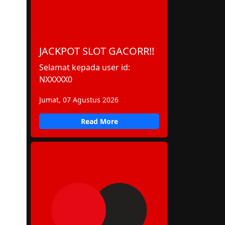
JACKPOT SLOT GACORR!!
Selamat kepada user id:
NXXXXX0
Jumat, 07 Agustus 2026
Read More