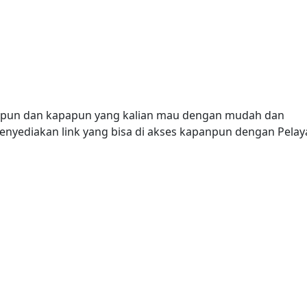
apun dan kapapun yang kalian mau dengan mudah dan
yediakan link yang bisa di akses kapanpun dengan Pela