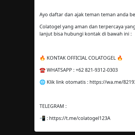
Ayo daftar dan ajak teman teman anda ber
Colatogel yang aman dan terpercaya yang
lanjut bisa hubungi kontak di bawah ini :
🔥 KONTAK OFFICIAL COLATOGEL 🔥
☎️ WHATSAPP : +62 821-9312-0303
🌐 Klik link otomatis : https://wa.me/821
TELEGRAM :
📲 : https://t.me/colatogel123A