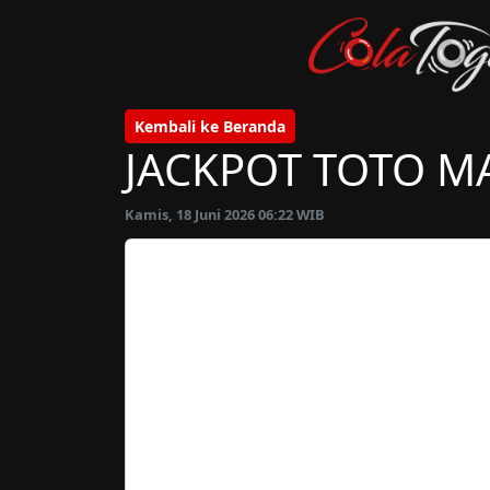
Kembali ke Beranda
JACKPOT TOTO M
Kamis, 18 Juni 2026 06:22 WIB