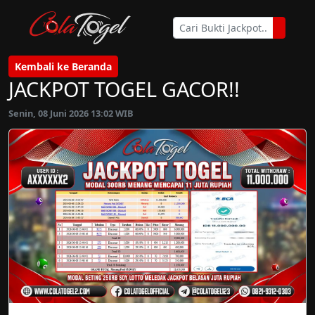
Kembali ke Beranda
JACKPOT TOGEL GACOR!!
Senin, 08 Juni 2026 13:02 WIB