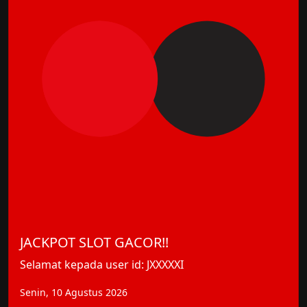
JACKPOT SLOT GACOR!!
Selamat kepada user id: JXXXXXI
Senin, 10 Agustus 2026