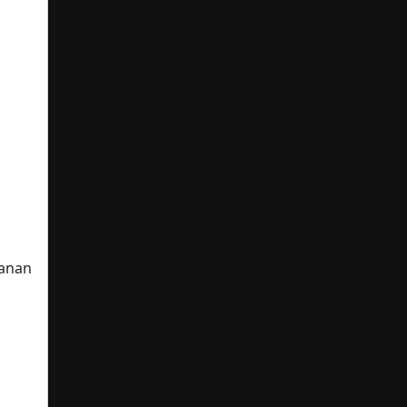
yanan