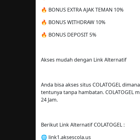
🔥 BONUS EXTRA AJAK TEMAN 10%
🔥 BONUS WITHDRAW 10%
🔥 BONUS DEPOSIT 5%
Akses mudah dengan Link Alternatif
Anda bisa akses situs COLATOGEL diman
tentunya tanpa hambatan. COLATOGEL men
24 Jam.
Berikut Link Alternatif COLATOGEL :
🌐 link1.aksescola.us