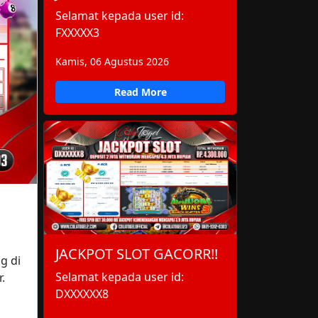
Selamat kepada user id:
FXXXXX3
Kamis, 06 Agustus 2026
Read More
JACKPOT SLOT GACORR!!
g di
Selamat kepada user id:
.
DXXXXXX8