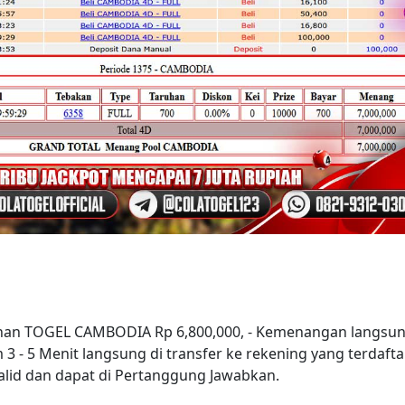
inan TOGEL CAMBODIA Rp 6,800,000, - Kemenangan langsun
 - 5 Menit langsung di transfer ke rekening yang terdaftar
alid dan dapat di Pertanggung Jawabkan.