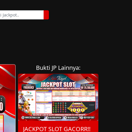
Bukti JP Lainnya:
JACKPOT SLOT GACORR!!