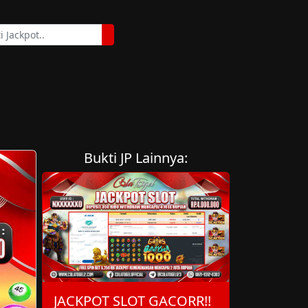
Bukti JP Lainnya:
JACKPOT SLOT GACORR!!