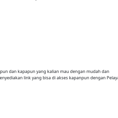
apun dan kapapun yang kalian mau dengan mudah dan
yediakan link yang bisa di akses kapanpun dengan Pela