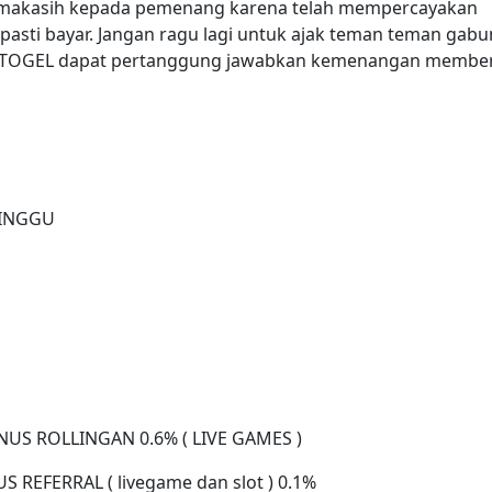
erimakasih kepada pemenang karena telah mempercayakan
pasti bayar. Jangan ragu lagi untuk ajak teman teman gab
LATOGEL dapat pertanggung jawabkan kemenangan membe
MINGGU
NUS ROLLINGAN 0.6% ( LIVE GAMES )
 REFERRAL ( livegame dan slot ) 0.1%