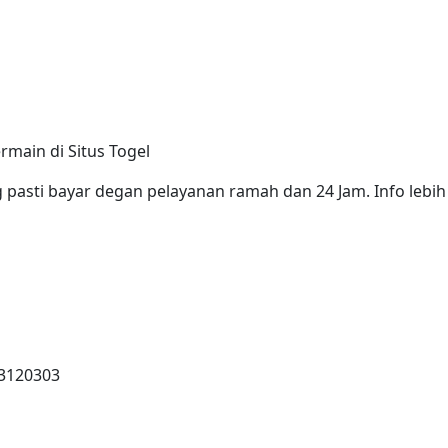
main di Situs Togel
 pasti bayar degan pelayanan ramah dan 24 Jam. Info lebih
93120303