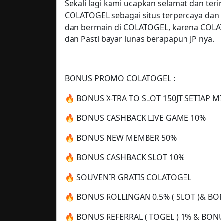
Sekali lagi kami ucapkan selamat dan t
COLATOGEL sebagai situs terpercaya dan 
dan bermain di COLATOGEL, karena CO
dan Pasti bayar lunas berapapun JP nya.
BONUS PROMO COLATOGEL :
🔥 BONUS X-TRA TO SLOT 150JT SETIAP 
🔥 BONUS CASHBACK LIVE GAME 10%
🔥 BONUS NEW MEMBER 50%
🔥 BONUS CASHBACK SLOT 10%
🔥 SOUVENIR GRATIS COLATOGEL
🔥 BONUS ROLLINGAN 0.5% ( SLOT )& BO
🔥 BONUS REFERRAL ( TOGEL ) 1% & BONUS