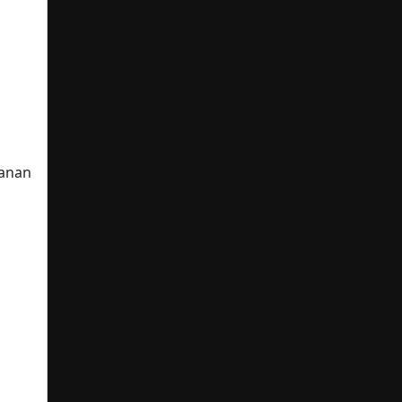
yanan