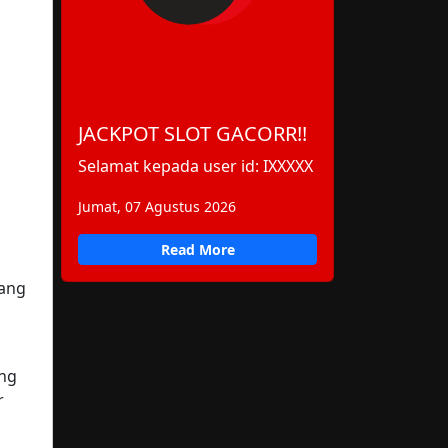
JACKPOT SLOT GACORR!!
Selamat kepada user id: IXXXXX
Jumat, 07 Agustus 2026
Read More
yang
ung
r