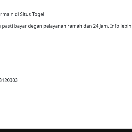
main di Situs Togel
 pasti bayar degan pelayanan ramah dan 24 Jam. Info lebih
93120303