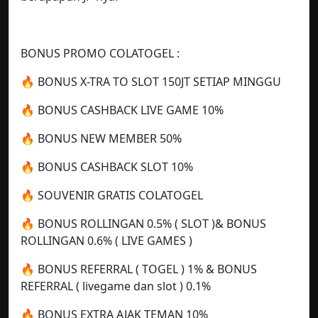
BONUS PROMO COLATOGEL :
🔥 BONUS X-TRA TO SLOT 150JT SETIAP MINGGU
🔥 BONUS CASHBACK LIVE GAME 10%
🔥 BONUS NEW MEMBER 50%
🔥 BONUS CASHBACK SLOT 10%
🔥 SOUVENIR GRATIS COLATOGEL
🔥 BONUS ROLLINGAN 0.5% ( SLOT )& BONUS
ROLLINGAN 0.6% ( LIVE GAMES )
🔥 BONUS REFERRAL ( TOGEL ) 1% & BONUS
REFERRAL ( livegame dan slot ) 0.1%
🔥 BONUS EXTRA AJAK TEMAN 10%