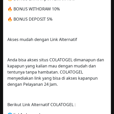
🔥 BONUS WITHDRAW 10%
🔥 BONUS DEPOSIT 5%
Akses mudah dengan Link Alternatif
Anda bisa akses situs COLATOGEL dimanapun dan
kapapun yang kalian mau dengan mudah dan
tentunya tanpa hambatan. COLATOGEL
menyediakan link yang bisa di akses kapanpun
dengan Pelayanan 24 Jam.
Berikut Link Alternatif COLATOGEL :