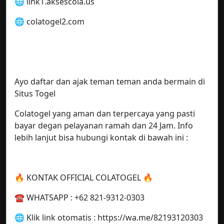
🌐 link1.aksescola.us
🌐 colatogel2.com
Ayo daftar dan ajak teman teman anda bermain di
Situs Togel
Colatogel yang aman dan terpercaya yang pasti
bayar degan pelayanan ramah dan 24 Jam. Info
lebih lanjut bisa hubungi kontak di bawah ini :
🔥 KONTAK OFFICIAL COLATOGEL 🔥
☎️ WHATSAPP : +62 821-9312-0303
🌐 Klik link otomatis : https://wa.me/82193120303