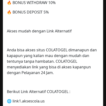
🔥 BONUS WITHDRAW 10%
🔥 BONUS DEPOSIT 5%
Akses mudah dengan Link Alternatif
Anda bisa akses situs COLATOGEL dimanapun dan
kapapun yang kalian mau dengan mudah dan
tentunya tanpa hambatan. COLATOGEL
menyediakan link yang bisa di akses kapanpun
dengan Pelayanan 24 Jam.
Berikut Link Alternatif COLATOGEL :
🌐 link1.aksescola.us