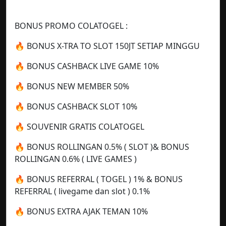
BONUS PROMO COLATOGEL :
🔥 BONUS X-TRA TO SLOT 150JT SETIAP MINGGU
🔥 BONUS CASHBACK LIVE GAME 10%
🔥 BONUS NEW MEMBER 50%
🔥 BONUS CASHBACK SLOT 10%
🔥 SOUVENIR GRATIS COLATOGEL
🔥 BONUS ROLLINGAN 0.5% ( SLOT )& BONUS
ROLLINGAN 0.6% ( LIVE GAMES )
🔥 BONUS REFERRAL ( TOGEL ) 1% & BONUS
REFERRAL ( livegame dan slot ) 0.1%
🔥 BONUS EXTRA AJAK TEMAN 10%