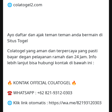
🌐 colatogel2.com
Ayo daftar dan ajak teman teman anda bermain di
Situs Togel
Colatogel yang aman dan terpercaya yang pasti
bayar degan pelayanan ramah dan 24 Jam. Info
lebih lanjut bisa hubungi kontak di bawah ini :
🔥 KONTAK OFFICIAL COLATOGEL 🔥
☎️ WHATSAPP : +62 821-9312-0303
🌐 Klik link otomatis : https://wa.me/82193120303