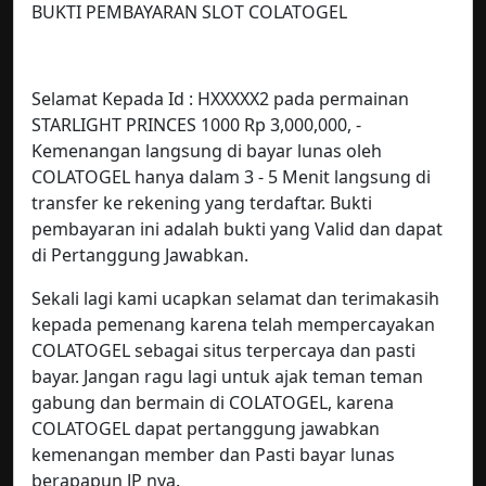
BUKTI PEMBAYARAN SLOT COLATOGEL
Selamat Kepada Id : HXXXXX2 pada permainan
STARLIGHT PRINCES 1000 Rp 3,000,000, -
Kemenangan langsung di bayar lunas oleh
COLATOGEL hanya dalam 3 - 5 Menit langsung di
transfer ke rekening yang terdaftar. Bukti
pembayaran ini adalah bukti yang Valid dan dapat
di Pertanggung Jawabkan.
Sekali lagi kami ucapkan selamat dan terimakasih
kepada pemenang karena telah mempercayakan
COLATOGEL sebagai situs terpercaya dan pasti
bayar. Jangan ragu lagi untuk ajak teman teman
gabung dan bermain di COLATOGEL, karena
COLATOGEL dapat pertanggung jawabkan
kemenangan member dan Pasti bayar lunas
berapapun JP nya.