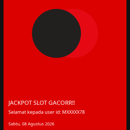
JACKPOT SLOT GACORR!!
Selamat kepada user id: MXXXXX78
Sabtu, 08 Agustus 2026