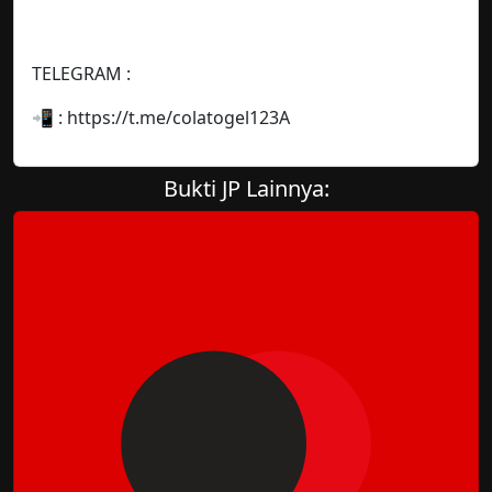
TELEGRAM :
📲 : https://t.me/colatogel123A
Bukti JP Lainnya: