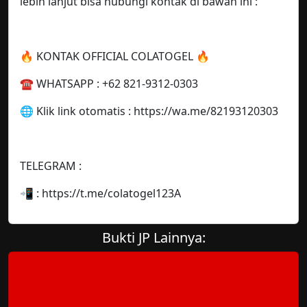
lebih lanjut bisa hubungi kontak di bawah ini :
🔥 KONTAK OFFICIAL COLATOGEL 🔥
☎️ WHATSAPP : +62 821-9312-0303
🌐 Klik link otomatis : https://wa.me/82193120303
TELEGRAM :
📲 : https://t.me/colatogel123A
Bukti JP Lainnya: