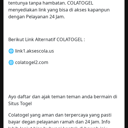
tentunya tanpa hambatan. COLATOGEL
menyediakan link yang bisa di akses kapanpun
dengan Pelayanan 24 Jam.
Berikut Link Alternatif COLATOGEL :
🌐 link1.aksescola.us
🌐 colatogel2.com
Ayo daftar dan ajak teman teman anda bermain di
Situs Togel
Colatogel yang aman dan terpercaya yang pasti
bayar degan pelayanan ramah dan 24 Jam. Info