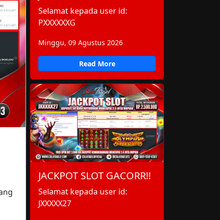
Selamat kepada user id:
PXXXXXXG
Minggu, 09 Agustus 2026
Read More
JACKPOT SLOT GACORR!!
Selamat kepada user id:
yang
JXXXXX27