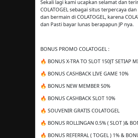
Sekali lagi kami ucapkan selamat dan t
COLATOGEL sebagai situs terpercaya dan 
dan bermain di COLATOGEL, karena CO
dan Pasti bayar lunas berapapun JP nya.
BONUS PROMO COLATOGEL :
🔥 BONUS X-TRA TO SLOT 150JT SETIAP 
🔥 BONUS CASHBACK LIVE GAME 10%
🔥 BONUS NEW MEMBER 50%
🔥 BONUS CASHBACK SLOT 10%
🔥 SOUVENIR GRATIS COLATOGEL
🔥 BONUS ROLLINGAN 0.5% ( SLOT )& BO
🔥 BONUS REFERRAL ( TOGEL ) 1% & BONUS