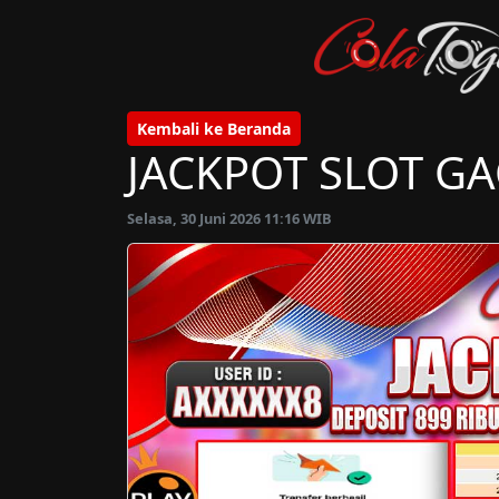
Kembali ke Beranda
JACKPOT SLOT GA
Selasa, 30 Juni 2026 11:16 WIB