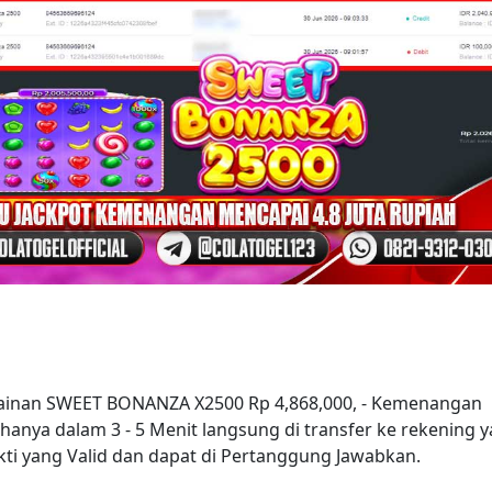
mainan SWEET BONANZA X2500 Rp 4,868,000, - Kemenangan
anya dalam 3 - 5 Menit langsung di transfer ke rekening 
ukti yang Valid dan dapat di Pertanggung Jawabkan.