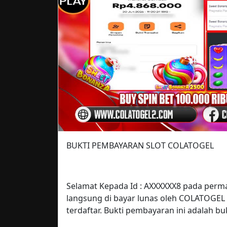
BUKTI PEMBAYARAN SLOT COLATOGEL
Selamat Kepada Id : AXXXXXX8 pada per
langsung di bayar lunas oleh COLATOGEL h
terdaftar. Bukti pembayaran ini adalah b