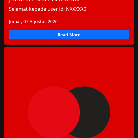
Selamat kepada user id: NXXXXX0
Jumat, 07 Agustus 2026
Read More