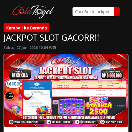
Kembali ke Beranda
JACKPOT SLOT GACORR!!
Sabtu, 27 Juni 2026 10:04 WIB