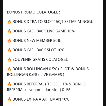
BONUS PROMO COLATOGEL :
🔥 BONUS X-TRA TO SLOT 150JT SETIAP MINGGU
🔥 BONUS CASHBACK LIVE GAME 10%
🔥 BONUS NEW MEMBER 50%
🔥 BONUS CASHBACK SLOT 10%
🔥 SOUVENIR GRATIS COLATOGEL
🔥 BONUS ROLLINGAN 0.5% ( SLOT )& BONUS
ROLLINGAN 0.6% ( LIVE GAMES )
🔥 BONUS REFERRAL ( TOGEL ) 1% & BONUS
REFERRAL ( livegame dan slot ) 0.1%
🔥 BONUS EXTRA AJAK TEMAN 10%