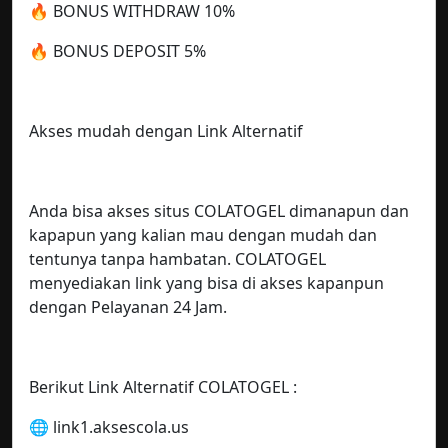
🔥 BONUS WITHDRAW 10%
🔥 BONUS DEPOSIT 5%
Akses mudah dengan Link Alternatif
Anda bisa akses situs COLATOGEL dimanapun dan
kapapun yang kalian mau dengan mudah dan
tentunya tanpa hambatan. COLATOGEL
menyediakan link yang bisa di akses kapanpun
dengan Pelayanan 24 Jam.
Berikut Link Alternatif COLATOGEL :
🌐 link1.aksescola.us