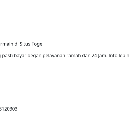
main di Situs Togel
 pasti bayar degan pelayanan ramah dan 24 Jam. Info lebih
93120303