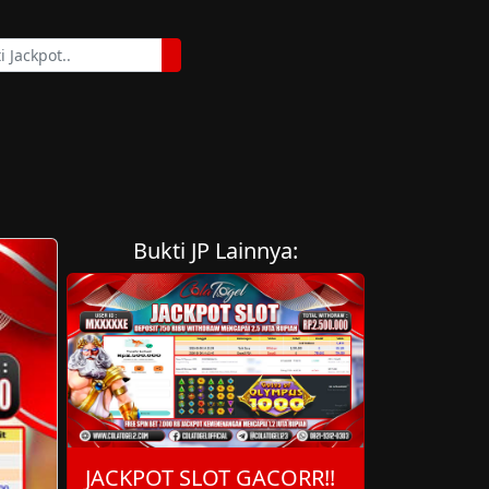
Bukti JP Lainnya:
JACKPOT SLOT GACORR!!