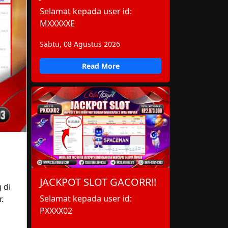
Selamat kepada user id:
MXXXXXE
Sabtu, 08 Agustus 2026
Read More
JACKPOT SLOT GACORR!!
 di
Selamat kepada user id:
.
PXXXX02