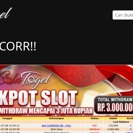
CORR!!