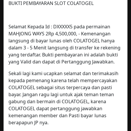
BUKTI PEMBAYARAN SLOT COLATOGEL
Selamat Kepada Id : DXXXXX5 pada permainan
MAHJONG WAYS 2Rp 4,500,000, - Kemenangan
langsung di bayar lunas oleh COLATOGEL hanya
dalam 3 - 5 Menit langsung di transfer ke rekening
yang terdaftar. Bukti pembayaran ini adalah bukti
yang Valid dan dapat di Pertanggung Jawabkan.
Sekali lagi kami ucapkan selamat dan terimakasih
kepada pemenang karena telah mempercayakan
COLATOGEL sebagai situs terpercaya dan pasti
bayar. Jangan ragu lagi untuk ajak teman teman
gabung dan bermain di COLATOGEL, karena
COLATOGEL dapat pertanggung jawabkan
kemenangan member dan Pasti bayar lunas
berapapun JP nya.