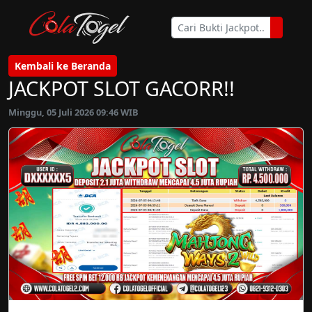
Kembali ke Beranda
JACKPOT SLOT GACORR!!
Minggu, 05 Juli 2026 09:46 WIB